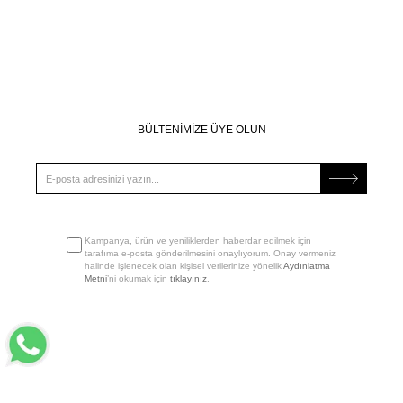
BÜLTENİMİZE ÜYE OLUN
Kampanya, ürün ve yeniliklerden haberdar edilmek için
tarafıma e-posta gönderilmesini onaylıyorum. Onay vermeniz
halinde işlenecek olan kişisel verilerinize yönelik
Aydınlatma
Metni
’ni okumak için
tıklayınız
.