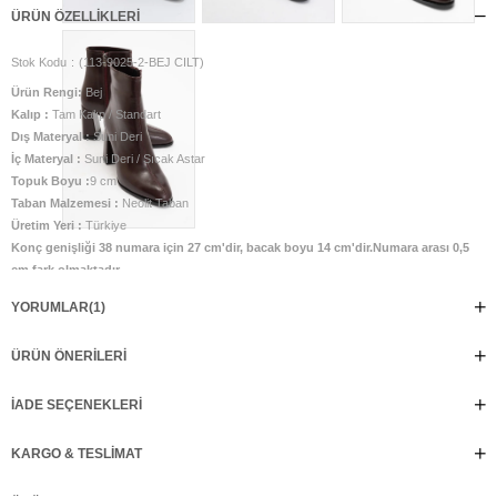
ÜRÜN ÖZELLIKLERI
Stok Kodu
(113-9025-2-BEJ CILT)
Ürün Rengi:
Bej
Kalıp :
Tam Kalıp / Standart
Dış Materyal :
Suni Deri
İç Materyal :
Suni Deri / Sıcak Astar
Topuk Boyu :
9 cm
Taban Malzemesi :
Neolit Taban
Üretim Yeri :
Türkiye
Konç genişliği 38 numara için 27 cm'dir, bacak boyu 14 cm'dir.Numara arası 0,5
cm fark olmaktadır.
Ürün tam kalıptır. Taraklı ve buçuklu ayaklar için bir büyük numara
YORUMLAR
(1)
önerilmektedir
%100 el işçiliği ile üretilmiştir. Günlük kullanıma uygundur.
ÜRÜN ÖNERILERI
İADE SEÇENEKLERI
KARGO & TESLIMAT