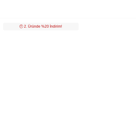
🕙️ 2. Üründe %20 İndirim!
LUVİ
MÜŞTERİ HİZMETLERİ
POPÜLER KATEGORİLER
ÖZEL SAYFALAR