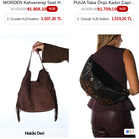
MORDEN Kahverengi Süet Hakiki Deri Kadın Clutch Çanta
PUIJA Taba Örgü Kadın Çapraz Çanta
₺1.808,10
₺1.709,10
₺2.009,00
%10
₺1.899,00
%10
1.607,20 TL
1.519,20 TL
2. Üründe %20 İndirim:
2. Üründe %20 İndirim:
7
Hakiki Deri