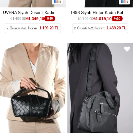
5
5
UVERA Siyah Desenli Kadın Clutch Çanta
1498 Siyah Floter Kadın Kol Çantası
₺1.349,10
₺1.619,10
₺1.499,00
%10
₺1.799,00
%10
1.199,20 TL
1.439,20 TL
2. Üründe %20 İndirim:
2. Üründe %20 İndirim: