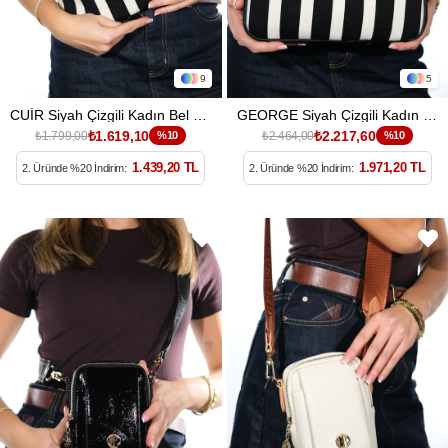
9
5
CUİR Siyah Çizgili Kadın Bel Çantası
GEORGE Siyah Çizgili Kadın Çapraz Çanta
₺1.619,10
₺2.217,60
₺1.799,00
%10
₺2.464,00
%10
1.439,20 TL
1.971,20 TL
2. Üründe %20 İndirim:
2. Üründe %20 İndirim: