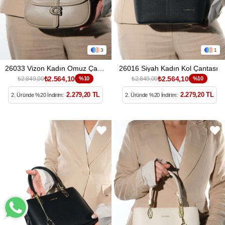
3
1
26033 Vizon Kadın Omuz Çantası
26016 Siyah Kadın Kol Çantası
₺2.564,10
₺2.564,10
₺2.849,00
%10
₺2.849,00
%10
2.279,20 TL
2.279,20 TL
2. Üründe %20 İndirim:
2. Üründe %20 İndirim: