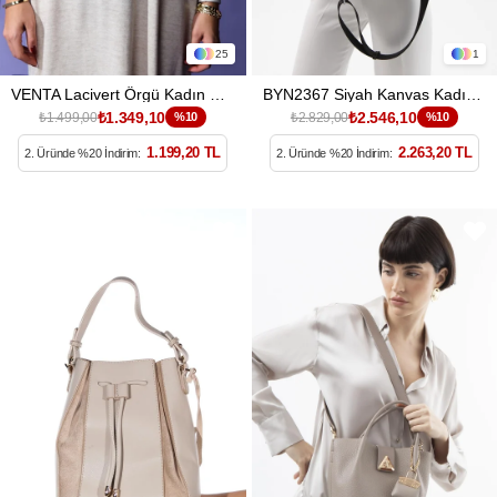
25
1
VENTA Lacivert Örgü Kadın Büyük Bel Çantası
BYN2367 Siyah Kanvas Kadın Kol Çantası
₺1.349,10
₺2.546,10
₺1.499,00
%10
₺2.829,00
%10
1.199,20 TL
2.263,20 TL
2. Üründe %20 İndirim:
2. Üründe %20 İndirim: