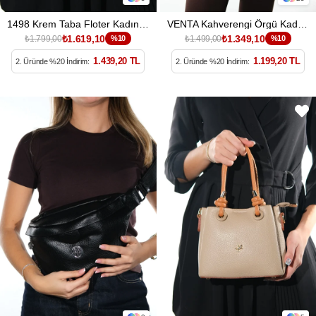
1498 Krem Taba Floter Kadın Kol Çantası
VENTA Kahverengi Örgü Kadın Büyük Bel Çantası
₺1.619,10
₺1.349,10
₺1.799,00
%10
₺1.499,00
%10
1.439,20 TL
1.199,20 TL
2. Üründe %20 İndirim:
2. Üründe %20 İndirim: