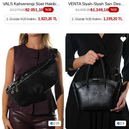
VALS Kahverengi Süet Hakiki Deri Püsküllü Kadın Kol Çantası
VENTA Siyah-Siyah Sarı Desenli Kadın Büyük Bel Çantası
₺2.051,10
₺1.349,10
₺2.279,00
%10
₺1.499,00
%10
1.823,20 TL
1.199,20 TL
2. Üründe %20 İndirim:
2. Üründe %20 İndirim:
25
8