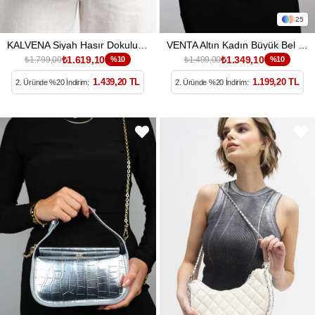
25
KALVENA Siyah Hasır Dokulu Kadın Kol Çantası
VENTA Altın Kadın Büyük Bel Çantası
₺1.619,10
₺1.349,10
₺1.799,00
%10
₺1.499,00
%10
1.439,20 TL
1.199,20 TL
2. Üründe %20 İndirim:
2. Üründe %20 İndirim: