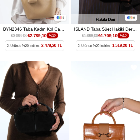
5
6
Hakiki Deri
BYN2346 Taba Kadın Kol Çantası
ISLAND Taba Süet Hakiki Deri Kadın Kol Çantası
₺2.789,10
₺1.709,10
₺3.099,00
%10
₺1.899,00
%10
2.479,20 TL
1.519,20 TL
2. Üründe %20 İndirim:
2. Üründe %20 İndirim: