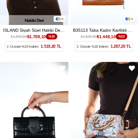
6
3
Hakiki Deri
ISLAND Siyah Süet Hakiki Deri Kadın Kol Çantası
B35113 Taba Kadın Kartlıklı Kol Çantası
₺1.709,10
₺1.448,10
₺1.899,00
%10
₺1.609,00
%10
1.519,20 TL
1.287,20 TL
2. Üründe %20 İndirim:
2. Üründe %20 İndirim: