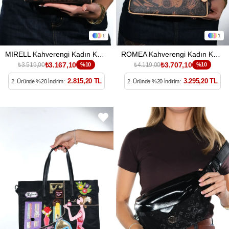
1
1
MIRELL Kahverengi Kadın Kol Çantası
ROMEA Kahverengi Kadın Kol Çantası
₺3.167,10
₺3.707,10
₺3.519,00
%10
₺4.119,00
%10
2.815,20 TL
3.295,20 TL
2. Üründe %20 İndirim:
2. Üründe %20 İndirim: