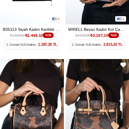
3
1
B35113 Siyah Kadın Kartlıklı Kol Çantası
MIRELL Beyaz Kadın Kol Çantası
₺1.448,10
₺3.167,10
₺1.609,00
%10
₺3.519,00
%10
1.287,20 TL
2.815,20 TL
2. Üründe %20 İndirim:
2. Üründe %20 İndirim: