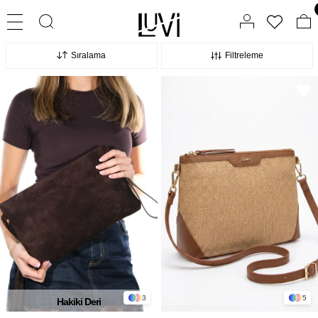
Sıralama
Filtreleme
3
5
Hakiki Deri