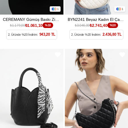
1
1
CEREMANY Gümüş Baskı Zincirli El Çantası
BYN2241 Beyaz Kadın El Çantası
₺1.061,10
₺2.741,40
₺1.179,00
%10
₺3.046,00
%10
943,20 TL
2.436,80 TL
2. Üründe %20 İndirim:
2. Üründe %20 İndirim: