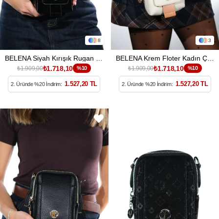
8
3
BELENA Siyah Kırışık Rugan Kadın Çapraz Çanta
BELENA Krem Floter Kadın Çapraz Çanta
₺1.718,10
₺1.718,10
₺1.909,00
%10
₺1.909,00
%10
1.527,20 TL
1.527,20 TL
2. Üründe %20 İndirim:
2. Üründe %20 İndirim: