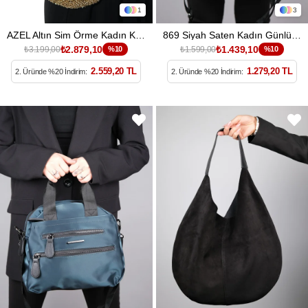
1
3
AZEL Altın Sim Örme Kadın Kol Çantası
869 Siyah Saten Kadın Günlük Çanta
₺2.879,10
₺1.439,10
₺3.199,00
%10
₺1.599,00
%10
2.559,20 TL
1.279,20 TL
2. Üründe %20 İndirim:
2. Üründe %20 İndirim: