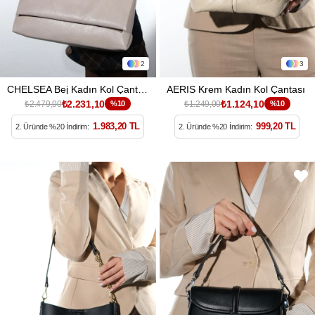
2
3
CHELSEA Bej Kadın Kol Çantası
AERIS Krem Kadın Kol Çantası
₺2.231,10
₺1.124,10
₺2.479,00
%10
₺1.249,00
%10
1.983,20 TL
999,20 TL
2. Üründe %20 İndirim:
2. Üründe %20 İndirim: