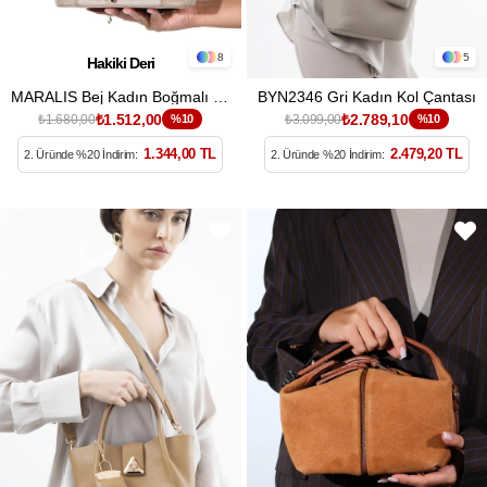
8
5
Hakiki Deri
MARALIS Bej Kadın Boğmalı Kol Çantası
BYN2346 Gri Kadın Kol Çantası
₺1.512,00
₺2.789,10
₺1.680,00
%10
₺3.099,00
%10
1.344,00 TL
2.479,20 TL
2. Üründe %20 İndirim:
2. Üründe %20 İndirim: