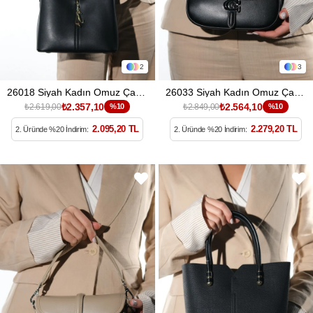
2
3
26018 Siyah Kadın Omuz Çantası
26033 Siyah Kadın Omuz Çantası
₺2.357,10
₺2.564,10
₺2.619,00
%10
₺2.849,00
%10
2.095,20 TL
2.279,20 TL
2. Üründe %20 İndirim:
2. Üründe %20 İndirim: