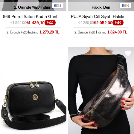
3
6
2. Üründe %20 İndirim
Hakiki Deri
869 Petrol Saten Kadın Günlük Çanta
PUJA Siyah Cilt Siyah Hakiki Süet Deri Kadın Omuz Çantası
₺1.439,10
₺2.052,00
₺1.599,00
%10
₺2.280,00
%10
1.279,20 TL
1.824,00 TL
2. Üründe %20 İndirim:
2. Üründe %20 İndirim: