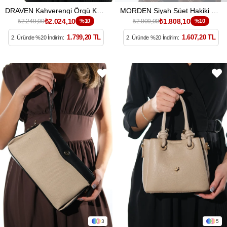
DRAVEN Kahverengi Örgü Kadın Kol Çantası
MORDEN Siyah Süet Hakiki Deri Kadın Clutch Çanta
₺2.024,10
₺1.808,10
₺2.249,00
%10
₺2.009,00
%10
1.799,20 TL
1.607,20 TL
2. Üründe %20 İndirim:
2. Üründe %20 İndirim:
3
5