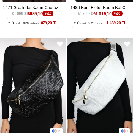
1471 Siyah Bej Kadın Çapraz Çanta
1498 Kum Floter Kadın Kol Çantası
₺989,10
₺1.619,10
₺1.099,00
%10
₺1.799,00
%10
879,20 TL
1.439,20 TL
2. Üründe %20 İndirim:
2. Üründe %20 İndirim:
25
7