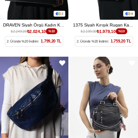
2
8
DRAVEN Siyah Örgü Kadın Kol Çantası
1375 Siyah Kırışık Rugan Kadın Kol Çantası
₺2.024,10
₺1.979,10
₺2.249,00
%10
₺2.199,00
%10
1.799,20 TL
1.759,20 TL
2. Üründe %20 İndirim:
2. Üründe %20 İndirim: