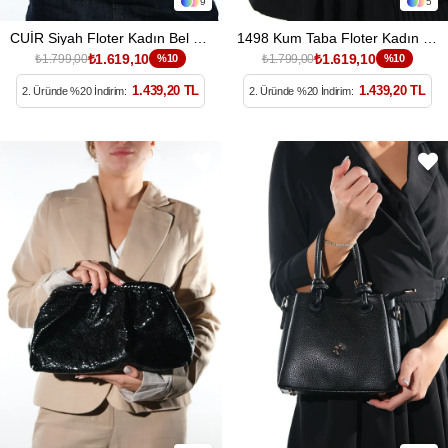
9
5
CUİR Siyah Floter Kadın Bel Çantası
1498 Kum Taba Floter Kadın Kol Çantası
₺1.619,10
₺1.619,10
₺1.799,00
%10
₺1.799,00
%10
1.439,20 TL
1.439,20 TL
2. Üründe %20 İndirim:
2. Üründe %20 İndirim: