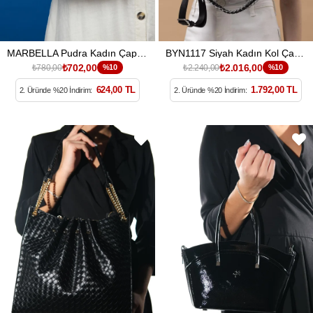
MARBELLA Pudra Kadın Çapraz Çanta
BYN1117 Siyah Kadın Kol Çantası
₺702,00
₺2.016,00
₺780,00
%10
₺2.240,00
%10
624,00 TL
1.792,00 TL
2. Üründe %20 İndirim:
2. Üründe %20 İndirim: