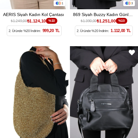
1
3
AERIS Siyah Kadın Kol Çantası
869 Siyah Buzzy Kadın Günlük Çanta
₺1.124,10
₺1.251,00
₺1.249,00
%10
₺1.390,00
%10
999,20 TL
1.112,00 TL
2. Üründe %20 İndirim:
2. Üründe %20 İndirim: