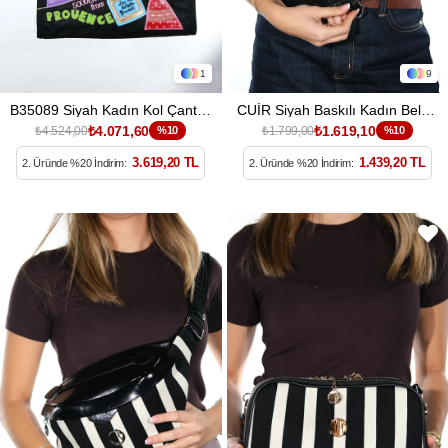
1
9
B35089 Siyah Kadın Kol Çantası
CUİR Siyah Baskılı Kadın Bel Çantası
₺4.071,60
₺1.619,10
₺4.524,00
%10
₺1.799,00
%10
3.619,20 TL
1.439,20 TL
2. Üründe %20 İndirim:
2. Üründe %20 İndirim: