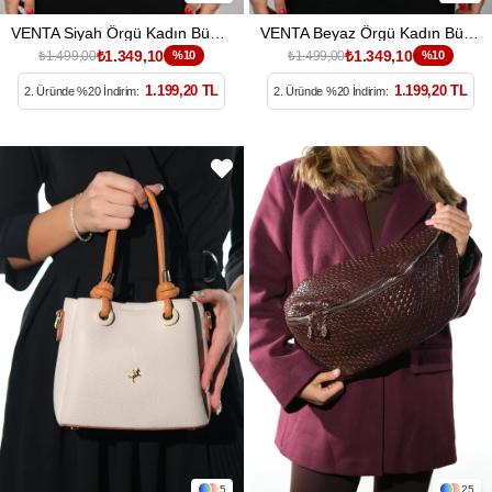
VENTA Siyah Örgü Kadın Büyük Bel Çantası
VENTA Beyaz Örgü Kadın Büyük Bel Çantası
₺1.349,10
₺1.349,10
₺1.499,00
%10
₺1.499,00
%10
1.199,20 TL
1.199,20 TL
2. Üründe %20 İndirim:
2. Üründe %20 İndirim:
5
25