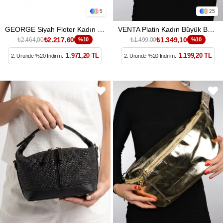
5
25
GEORGE Siyah Floter Kadın Çapraz Çanta
VENTA Platin Kadın Büyük Bel Çantası
₺2.217,60
₺1.349,10
₺2.464,00
%10
₺1.499,00
%10
1.971,20 TL
1.199,20 TL
2. Üründe %20 İndirim:
2. Üründe %20 İndirim: