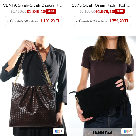
VENTA Siyah-Siyah Baskılı Kadın Büyük Bel Çantası
1375 Siyah Grain Kadın Kol Çantası
₺1.349,10
₺1.979,10
₺1.499,00
%10
₺2.199,00
%10
1.199,20 TL
1.759,20 TL
2. Üründe %20 İndirim:
2. Üründe %20 İndirim:
2
6
Hakiki Deri