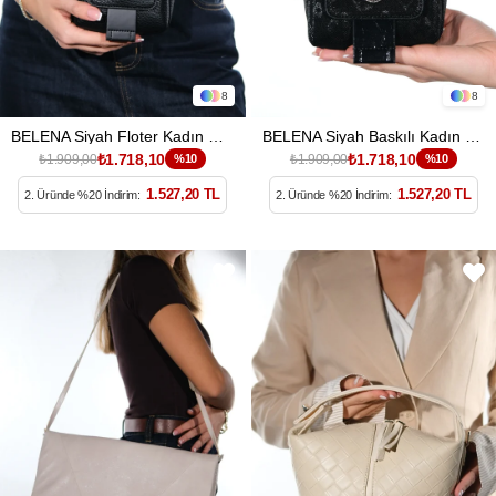
8
8
BELENA Siyah Floter Kadın Çapraz Çanta
BELENA Siyah Baskılı Kadın Çapraz Çanta
₺1.718,10
₺1.718,10
₺1.909,00
%10
₺1.909,00
%10
1.527,20 TL
1.527,20 TL
2. Üründe %20 İndirim:
2. Üründe %20 İndirim: