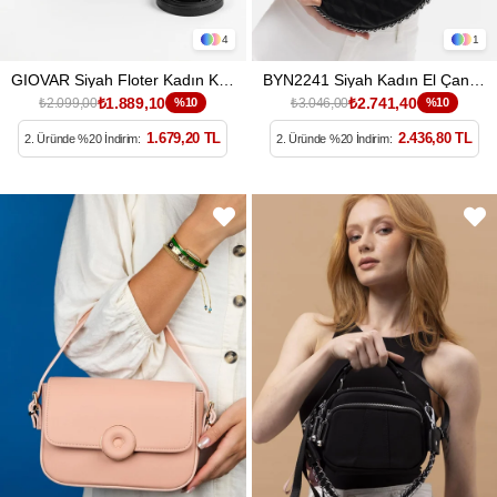
4
1
GIOVAR Siyah Floter Kadın Kol Çantası
BYN2241 Siyah Kadın El Çantası
₺1.889,10
₺2.741,40
₺2.099,00
%10
₺3.046,00
%10
1.679,20 TL
2.436,80 TL
2. Üründe %20 İndirim:
2. Üründe %20 İndirim: