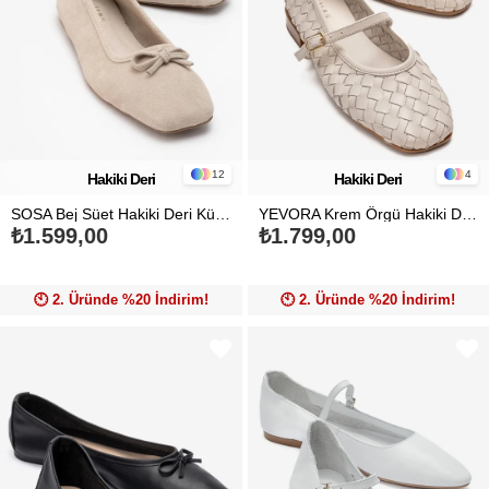
12
4
Hakiki Deri
Hakiki Deri
SOSA Bej Süet Hakiki Deri Küt Burunlu Fiyonklu Kadın Babet Ayakkabı
YEVORA Krem Örgü Hakiki Deri Bantlı Kadın Babet Ayakkabı
₺1.599,00
₺1.799,00
🕙️ 2. Üründe %20 İndirim!
🕙️ 2. Üründe %20 İndirim!