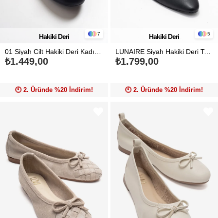
7
5
Hakiki Deri
Hakiki Deri
01 Siyah Cilt Hakiki Deri Kadın Babet Ayakkabı
LUNAIRE Siyah Hakiki Deri Tek Bantlı Sivri Burun Kadın Babet Ayakkabı
₺1.449,00
₺1.799,00
🕙️ 2. Üründe %20 İndirim!
🕙️ 2. Üründe %20 İndirim!