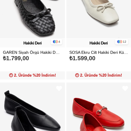
4
12
Hakiki Deri
Hakiki Deri
GAREN Siyah Örgü Hakiki Deri Fiyonklu Kadın Babet Ayakkabı
SOSA Ekru Cilt Hakiki Deri Küt Burunlu Fiyonklu Kadın Babet Ayakkabı
₺1.799,00
₺1.599,00
🕙️ 2. Üründe %20 İndirim!
🕙️ 2. Üründe %20 İndirim!