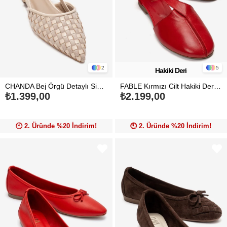
2
5
Hakiki Deri
CHANDA Bej Örgü Detaylı Sivri Burun Kadın Sandalet
FABLE Kırmızı Cilt Hakiki Deri Yanları Açık Kadın Babet Ayakkabı
₺1.399,00
₺2.199,00
🕙️ 2. Üründe %20 İndirim!
🕙️ 2. Üründe %20 İndirim!