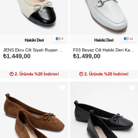
5
11
Hakiki Deri
Hakiki Deri
JENS Ekru Cilt Siyah Rugan Hakiki Deri Fiyonklu Kadın Babet Ayakkabı
F03 Beyaz Cilt Hakiki Deri Kadın Loafer Ayakkabı
₺1.449,00
₺1.499,00
🕙️ 2. Üründe %20 İndirim!
🕙️ 2. Üründe %20 İndirim!