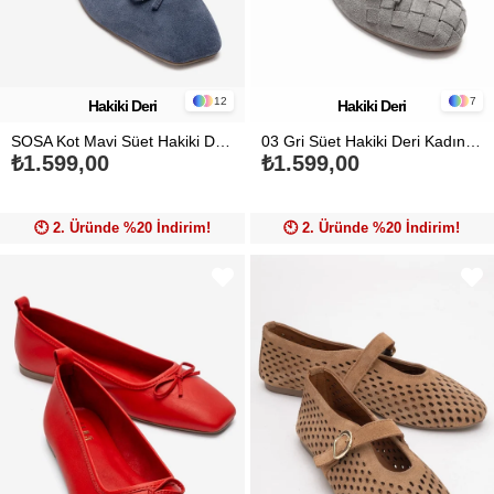
12
7
Hakiki Deri
Hakiki Deri
SOSA Kot Mavi Süet Hakiki Deri Küt Burunlu Fiyonklu Kadın Babet Ayakkabı
03 Gri Süet Hakiki Deri Kadın Babet Ayakkabı
₺1.599,00
₺1.599,00
🕙️ 2. Üründe %20 İndirim!
🕙️ 2. Üründe %20 İndirim!