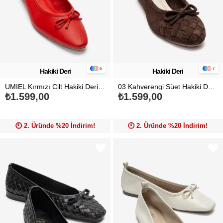
6
7
Hakiki Deri
Hakiki Deri
UMIEL Kırmızı Cilt Hakiki Deri Fiyonklu Kadın Babet Ayakkabı
03 Kahverengi Süet Hakiki Deri Kadın Babet Ayakkabı
₺1.599,00
₺1.599,00
🕙️ 2. Üründe %20 İndirim!
🕙️ 2. Üründe %20 İndirim!