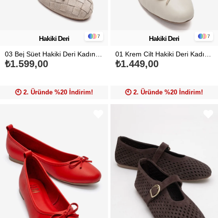
7
7
Hakiki Deri
Hakiki Deri
03 Bej Süet Hakiki Deri Kadın Babet Ayakkabı
01 Krem Cilt Hakiki Deri Kadın Babet Ayakkabı
₺1.599,00
₺1.449,00
🕙️ 2. Üründe %20 İndirim!
🕙️ 2. Üründe %20 İndirim!