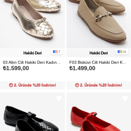
7
11
Hakiki Deri
Hakiki Deri
03 Altın Cilt Hakiki Deri Kadın Babet Ayakkabı
F03 Bisküvi Cilt Hakiki Deri Kadın Loafer Ayakkabı
₺1.599,00
₺1.499,00
🕙️ 2. Üründe %20 İndirim!
🕙️ 2. Üründe %20 İndirim!