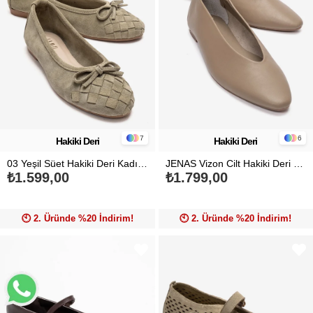
7
6
Hakiki Deri
Hakiki Deri
03 Yeşil Süet Hakiki Deri Kadın Babet Ayakkabı
JENAS Vizon Cilt Hakiki Deri Kadın Babet Ayakkabı
₺1.599,00
₺1.799,00
🕙️ 2. Üründe %20 İndirim!
🕙️ 2. Üründe %20 İndirim!