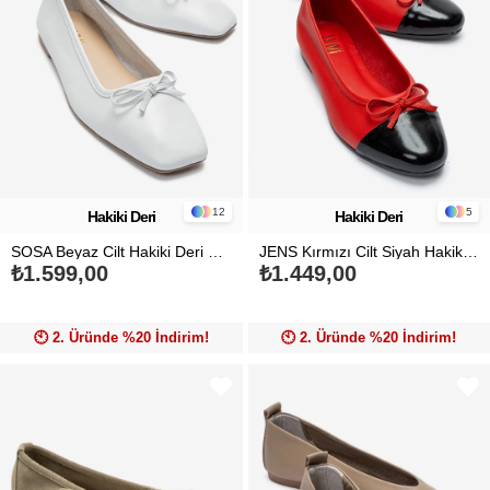
12
5
Hakiki Deri
Hakiki Deri
SOSA Beyaz Cilt Hakiki Deri Küt Burunlu Fiyonklu Kadın Babet Ayakkabı
JENS Kırmızı Cilt Siyah Hakiki Deri Fiyonklu Kadın Babet Ayakkabı
₺1.599,00
₺1.449,00
🕙️ 2. Üründe %20 İndirim!
🕙️ 2. Üründe %20 İndirim!