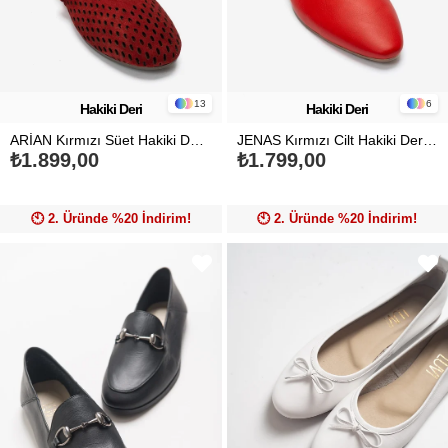
13
6
Hakiki Deri
Hakiki Deri
ARİAN Kırmızı Süet Hakiki Deri Delikli Kadın Babet Ayakkabı
JENAS Kırmızı Cilt Hakiki Deri Kadın Babet Ayakkabı
₺1.899,00
₺1.799,00
🕙️ 2. Üründe %20 İndirim!
🕙️ 2. Üründe %20 İndirim!