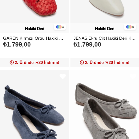
4
6
Hakiki Deri
Hakiki Deri
GAREN Kırmızı Örgü Hakiki Deri Fiyonklu Kadın Babet Ayakkabı
JENAS Ekru Cilt Hakiki Deri Kadın Babet Ayakkabı
₺1.799,00
₺1.799,00
🕙️ 2. Üründe %20 İndirim!
🕙️ 2. Üründe %20 İndirim!