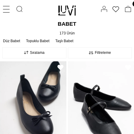
BABET
173 Ürün
Düz Babet
Topuklu Babet
Taşlı Babet
Sıralama
Filtreleme