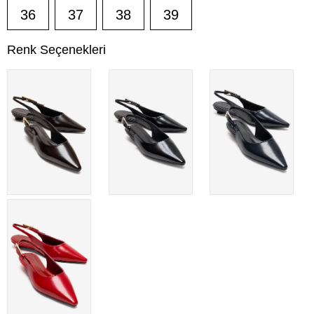
36
37
38
39
Renk Seçenekleri