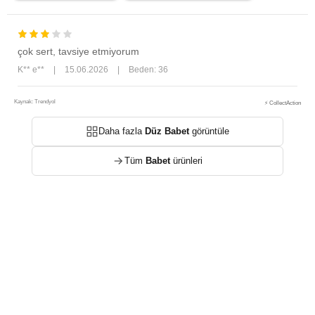
çok sert, tavsiye etmiyorum
K** e**
|
15.06.2026
|
Beden: 36
Kaynak: Trendyol
⚡ CollectAction
Daha fazla
Düz Babet
görüntüle
Tüm
Babet
ürünleri