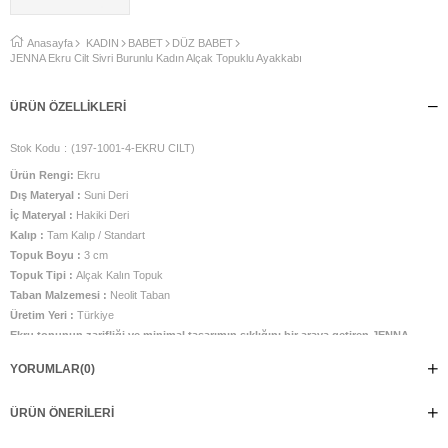
Anasayfa
KADIN
BABET
DÜZ BABET
JENNA Ekru Cilt Sivri Burunlu Kadın Alçak Topuklu Ayakkabı
ÜRÜN ÖZELLIKLERI
Stok Kodu
(197-1001-4-EKRU CILT)
Ürün Rengi:
Ekru
Dış Materyal :
Suni Deri
İç Materyal :
Hakiki Deri
Kalıp :
Tam Kalıp / Standart
Topuk Boyu :
3 cm
Topuk Tipi :
Alçak Kalın Topuk
Taban Malzemesi :
Neolit Taban
Üretim Yeri :
Türkiye
Ekru tonunun zarifliği ve minimal tasarımın şıklığını bir araya getiren JENNA,
modern kadın stilinin en rafine tamamlayıcılarından biri. Sivri burun formu
YORUMLAR
(0)
ayağa ince ve sofistike bir siluet kazandırırken, arka banttaki altın tokalı
ayarlanabilir detay tasarıma zarif bir dokunuş katıyor. Gün boyu konfor
ÜRÜN ÖNERILERI
sunması için iç kısmı deri olarak tasarlanan JENNA, hem şık hem rahat bir
kullanım deneyimi sağlar. Yumuşak ekru rengi sayesinde JENNA; ister yazlık