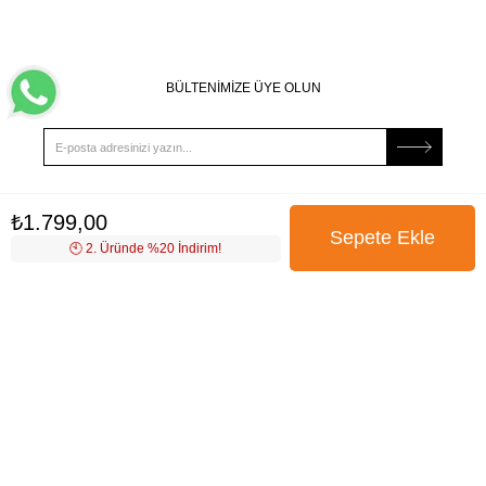
BÜLTENİMİZE ÜYE OLUN
₺1.799,00
Kampanya, ürün ve yeniliklerden haberdar edilmek için
tarafıma e-posta gönderilmesini onaylıyorum. Onay vermeniz
🕙️ 2. Üründe %20 İndirim!
halinde işlenecek olan kişisel verilerinize yönelik
Aydınlatma
Metni
’ni okumak için
tıklayınız
.