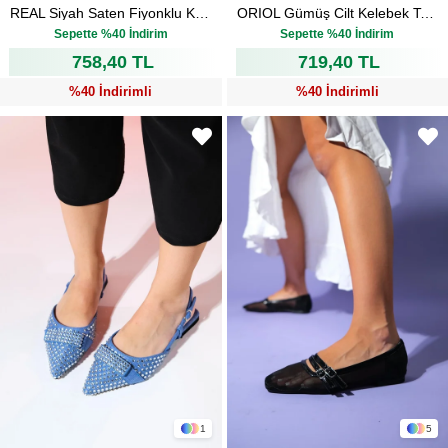
REAL Siyah Saten Fiyonklu Kadın Topuklu Babet Ayakkabı
ORIOL Gümüş Cilt Kelebek Taşlı Sivri Burun Arkası Açık Kadın Babet Ayakkabı
₺1.264,00
₺1.199,00
Sepette %40 İndirim
Sepette %40 İndirim
758,40 TL
719,40 TL
%40 İndirimli
%40 İndirimli
1
5