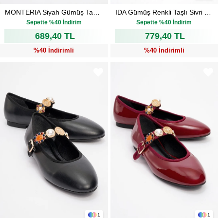
MONTERİA Siyah Gümüş Taşlı Kadın Babet Ayakkabı
IDA Gümüş Renkli Taşlı Sivri Burun Arkası Açık Kadın Babet Ayakkabı
₺1.149,00
₺1.299,00
Sepette %40 İndirim
Sepette %40 İndirim
689,40 TL
779,40 TL
%40 İndirimli
%40 İndirimli
1
1