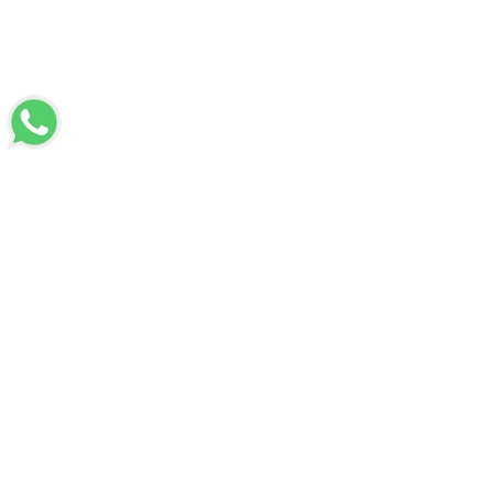
BÜLTENİMİZE ÜYE OLUN
Kampanya, ürün ve yeniliklerden haberdar edilmek için
tarafıma e-posta gönderilmesini onaylıyorum. Onay vermeniz
halinde işlenecek olan kişisel verilerinize yönelik
Aydınlatma
Metni
’ni okumak için
tıklayınız
.