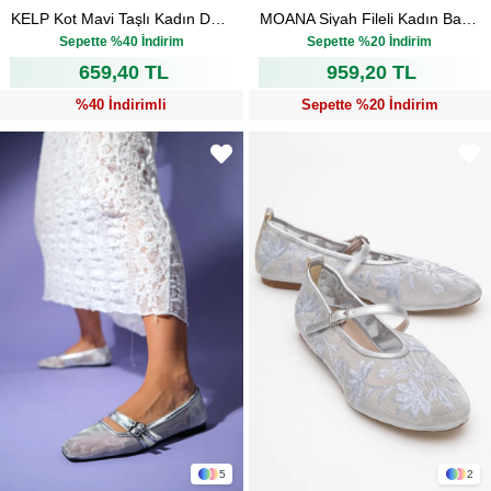
KELP Kot Mavi Taşlı Kadın Düz Sandalet
MOANA Siyah Fileli Kadın Babet Ayakkabı
₺1.099,00
₺1.199,00
Sepette %40 İndirim
Sepette %20 İndirim
659,40 TL
959,20 TL
%40 İndirimli
Sepette %20 İndirim
5
2