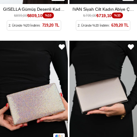
GISELLA Gümüş Desenli Kadın Abiye Çanta
IVAN Siyah Cilt Kadın Abiye Çanta
₺809,10
₺719,10
₺899,00
%10
₺799,00
%10
719,20 TL
639,20 TL
2. Üründe %20 İndirim:
2. Üründe %20 İndirim:
1