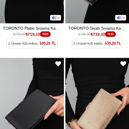
3
3
TORONTO Platin Sıvama Kadın Abiye Çanta
TORONTO Siyah Sıvama Kadın Abiye Çanta
₺719,10
₺719,10
₺799,00
%10
₺799,00
%10
639,20 TL
639,20 TL
2. Üründe %20 İndirim:
2. Üründe %20 İndirim: