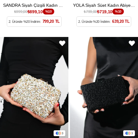
SANDRA Siyah Çizgili Kadın Abiye Çanta
YOLA Siyah Süet Kadın Abiye Çanta
₺899,10
₺719,10
₺999,00
%10
₺799,00
%10
799,20 TL
639,20 TL
2. Üründe %20 İndirim:
2. Üründe %20 İndirim:
3
3