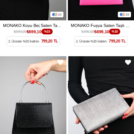
10
10
MONAKO Koyu Bej Saten Taşlı Kadın El Çantası
MONAKO Fuşya Saten Taşlı Kadın El Çantası
₺899,10
₺899,10
₺999,00
%10
₺999,00
%10
799,20 TL
799,20 TL
2. Üründe %20 İndirim:
2. Üründe %20 İndirim: