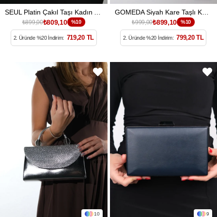
SEUL Platin Çakıl Taşı Kadın Abiye Çanta
GOMEDA Siyah Kare Taşlı Kadın Abiye Çanta
₺809,10
₺899,10
₺899,00
%10
₺999,00
%10
719,20 TL
799,20 TL
2. Üründe %20 İndirim:
2. Üründe %20 İndirim:
10
9