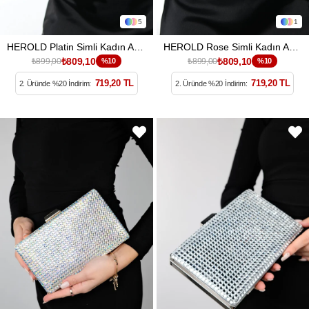
5
1
HEROLD Platin Simli Kadın Abiye Çanta
HEROLD Rose Simli Kadın Abiye Çanta
₺809,10
₺809,10
₺899,00
%10
₺899,00
%10
719,20 TL
719,20 TL
2. Üründe %20 İndirim:
2. Üründe %20 İndirim: