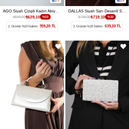
3
8
AGO Siyah Çizgili Kadın Abiye Çanta
DALLAS Siyah Sarı Desenli Saten Kadın Abiye Çanta
₺629,10
₺719,10
₺699,00
%10
₺799,00
%10
559,20 TL
639,20 TL
2. Üründe %20 İndirim:
2. Üründe %20 İndirim: