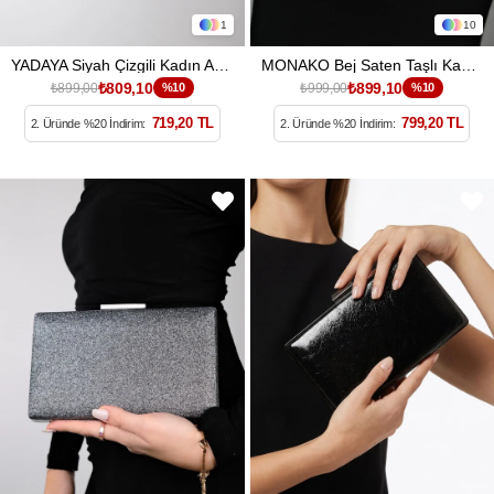
1
10
YADAYA Siyah Çizgili Kadın Abiye Çanta
MONAKO Bej Saten Taşlı Kadın El Çantası
₺809,10
₺899,10
₺899,00
%10
₺999,00
%10
719,20 TL
799,20 TL
2. Üründe %20 İndirim:
2. Üründe %20 İndirim: