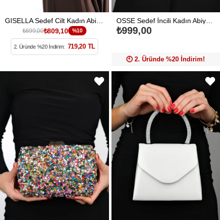
GISELLA Sedef Cilt Kadın Abiye Çanta
OSSE Sedef İncili Kadın Abiye Çanta
₺999,00
₺809,10
₺899,00
%10
719,20 TL
2. Üründe %20 İndirim:
🕙️ 2. Üründe %20 İndirim!