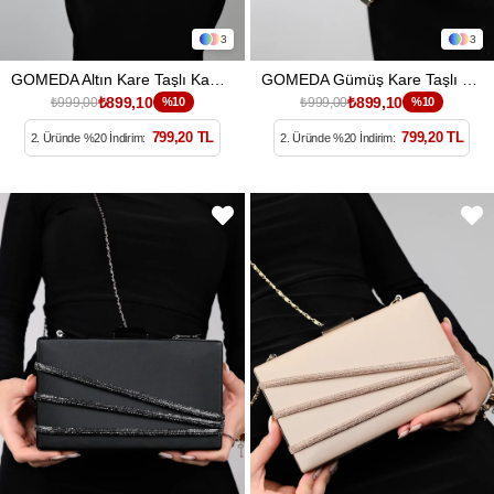
3
3
GOMEDA Altın Kare Taşlı Kadın Abiye Çanta
GOMEDA Gümüş Kare Taşlı Kadın Abiye Çanta
₺899,10
₺899,10
₺999,00
%10
₺999,00
%10
799,20 TL
799,20 TL
2. Üründe %20 İndirim:
2. Üründe %20 İndirim: