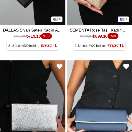
8
1
DALLAS Siyah Saten Kadın Abiye Çanta
SEMENTA Rose Taşlı Kadın Abiye Çanta
₺719,10
₺899,10
₺799,00
%10
₺999,00
%10
639,20 TL
799,20 TL
2. Üründe %20 İndirim:
2. Üründe %20 İndirim: