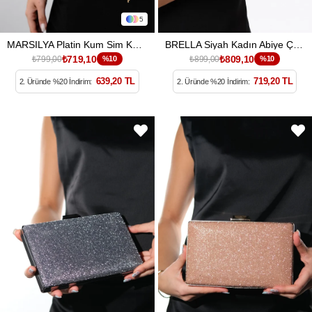
5
MARSILYA Platin Kum Sim Kadın Abiye Çanta
BRELLA Siyah Kadın Abiye Çanta
₺719,10
₺809,10
₺799,00
%10
₺899,00
%10
639,20 TL
719,20 TL
2. Üründe %20 İndirim:
2. Üründe %20 İndirim: