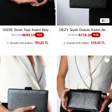
5
SADİE Siyah Taşlı Kadın Abiye Çanta
DEZY Siyah Dokulu Kadın Abiye Çanta
₺899,10
₺719,10
₺999,00
%10
₺799,00
%10
799,20 TL
639,20 TL
2. Üründe %20 İndirim:
2. Üründe %20 İndirim: