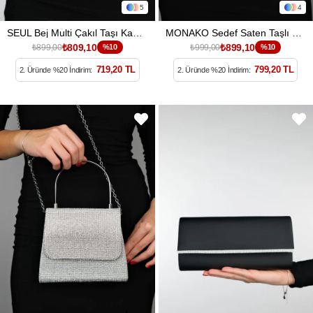
5
4
SEUL Bej Multi Çakıl Taşı Kadın Abiye Çanta
MONAKO Sedef Saten Taşlı Kadın El Çantası
₺809,10
₺899,10
₺899,00
%10
₺999,00
%10
719,20 TL
799,20 TL
2. Üründe %20 İndirim:
2. Üründe %20 İndirim: