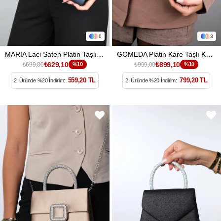
6
3
MARIA Laci Saten Platin Taşlı Kadın Abiye Çanta
GOMEDA Platin Kare Taşlı Kadın Abiye Çanta
₺629,10
₺899,10
₺699,00
%10
₺999,00
%10
559,20 TL
799,20 TL
2. Üründe %20 İndirim:
2. Üründe %20 İndirim: