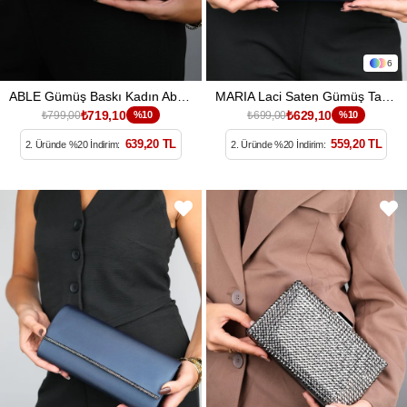
6
ABLE Gümüş Baskı Kadın Abiye Çanta
MARIA Laci Saten Gümüş Taşlı Kadın Abiye Çanta
₺719,10
₺629,10
₺799,00
%10
₺699,00
%10
639,20 TL
559,20 TL
2. Üründe %20 İndirim:
2. Üründe %20 İndirim: