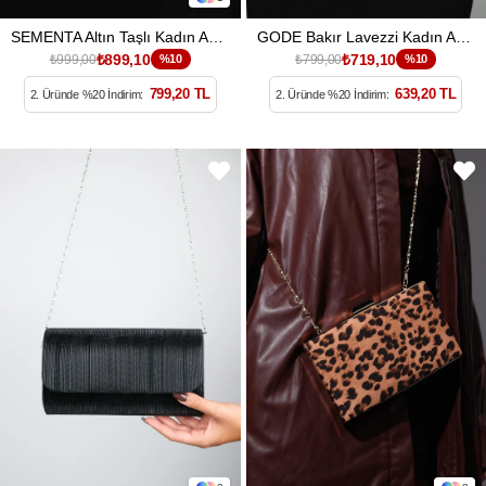
SEMENTA Altın Taşlı Kadın Abiye Çanta
GODE Bakır Lavezzi Kadın Abiye Çanta
₺899,10
₺719,10
₺999,00
%10
₺799,00
%10
799,20 TL
639,20 TL
2. Üründe %20 İndirim:
2. Üründe %20 İndirim: