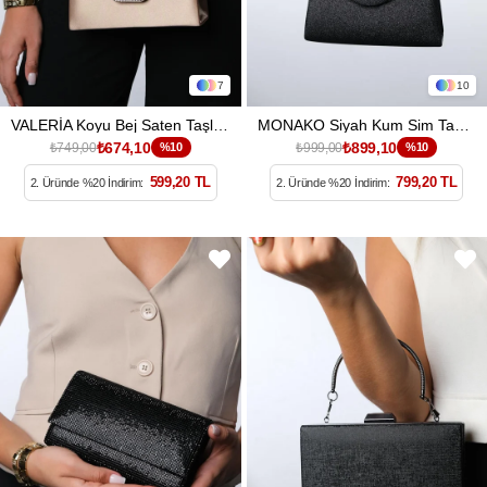
7
10
VALERİA Koyu Bej Saten Taşlı Kadın El Çantası
MONAKO Siyah Kum Sim Taşlı Kadın El Çantası
₺674,10
₺899,10
₺749,00
%10
₺999,00
%10
599,20 TL
799,20 TL
2. Üründe %20 İndirim:
2. Üründe %20 İndirim: