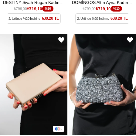
DESTINY Siyah Rugan Kadın Abiye Çanta
DOMİNGOS Altın Ayna Kadın Abiye Çanta
₺719,10
₺719,10
₺799,00
%10
₺799,00
%10
639,20 TL
639,20 TL
2. Üründe %20 İndirim:
2. Üründe %20 İndirim:
2