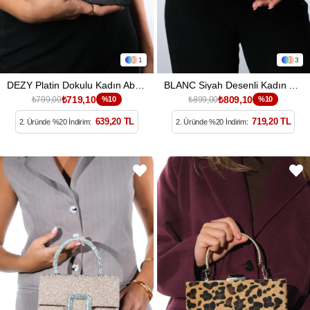
1
3
DEZY Platin Dokulu Kadın Abiye Çanta
BLANC Siyah Desenli Kadın Abiye Çanta
₺719,10
₺809,10
₺799,00
%10
₺899,00
%10
639,20 TL
719,20 TL
2. Üründe %20 İndirim:
2. Üründe %20 İndirim: