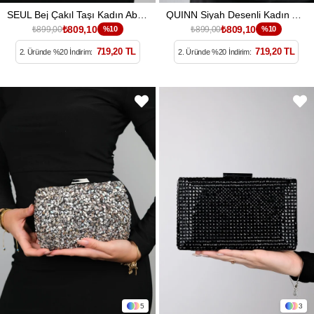
SEUL Bej Çakıl Taşı Kadın Abiye Çanta
QUINN Siyah Desenli Kadın Abiye Çanta
₺809,10
₺809,10
₺899,00
%10
₺899,00
%10
719,20 TL
719,20 TL
2. Üründe %20 İndirim:
2. Üründe %20 İndirim:
5
3