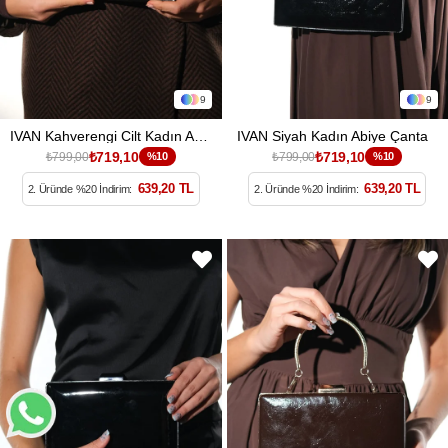
9
9
IVAN Kahverengi Cilt Kadın Abiye Çanta
IVAN Siyah Kadın Abiye Çanta
₺719,10
₺719,10
₺799,00
%10
₺799,00
%10
639,20 TL
639,20 TL
2. Üründe %20 İndirim:
2. Üründe %20 İndirim: