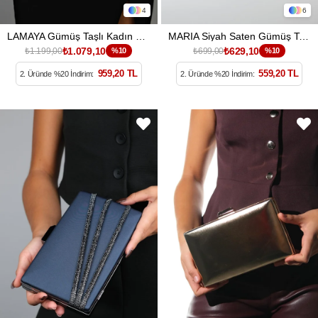
4
6
LAMAYA Gümüş Taşlı Kadın El Çantası
MARIA Siyah Saten Gümüş Taşlı Kadın Abiye Çanta
₺1.079,10
₺629,10
₺1.199,00
%10
₺699,00
%10
959,20 TL
559,20 TL
2. Üründe %20 İndirim:
2. Üründe %20 İndirim: