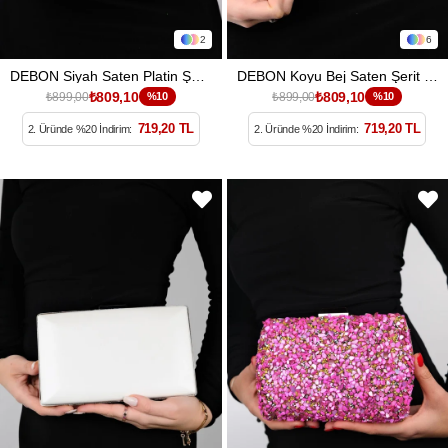
2
6
DEBON Siyah Saten Platin Şerit Taşlı Kadın Abiye Çanta
DEBON Koyu Bej Saten Şerit Taşlı Kadın Abiye Çanta
₺809,10
₺809,10
₺899,00
%10
₺899,00
%10
719,20 TL
719,20 TL
2. Üründe %20 İndirim:
2. Üründe %20 İndirim: