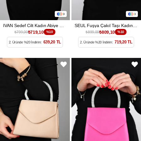
9
3
IVAN Sedef Cilt Kadın Abiye Çanta
SEUL Fuşya Çakıl Taşı Kadın Abiye Çanta
₺719,10
₺809,10
₺799,00
%10
₺899,00
%10
639,20 TL
719,20 TL
2. Üründe %20 İndirim:
2. Üründe %20 İndirim: