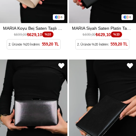
6
6
MARIA Koyu Bej Saten Taşlı Kadın Abiye Çanta
MARIA Siyah Saten Platin Taşlı Kadın Abiye Çanta
₺629,10
₺629,10
₺699,00
%10
₺699,00
%10
559,20 TL
559,20 TL
2. Üründe %20 İndirim:
2. Üründe %20 İndirim: