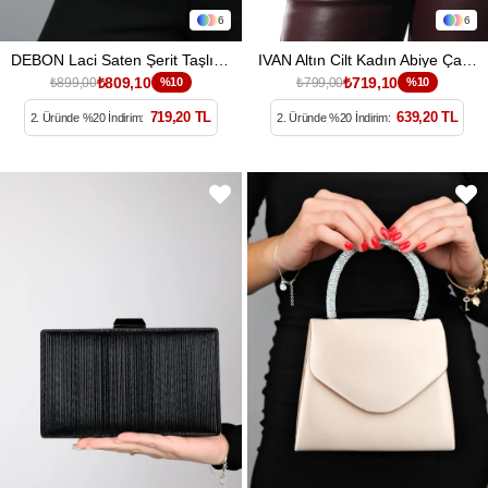
6
6
DEBON Laci Saten Şerit Taşlı Kadın Abiye Çanta
IVAN Altın Cilt Kadın Abiye Çanta
₺809,10
₺719,10
₺899,00
%10
₺799,00
%10
719,20 TL
639,20 TL
2. Üründe %20 İndirim:
2. Üründe %20 İndirim: