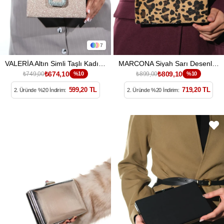
7
VALERİA Altın Simli Taşlı Kadın El Çantası
MARCONA Siyah Sarı Desenli Kadın Abiye Çanta
₺674,10
₺809,10
₺749,00
%10
₺899,00
%10
599,20 TL
719,20 TL
2. Üründe %20 İndirim:
2. Üründe %20 İndirim: