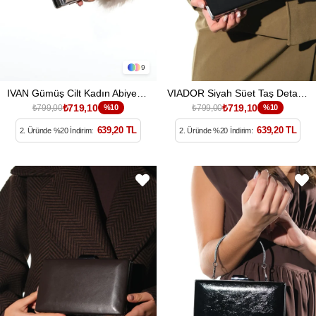
9
IVAN Gümüş Cilt Kadın Abiye Çanta
VIADOR Siyah Süet Taş Detaylı Kadın Abiye Çanta
₺719,10
₺719,10
₺799,00
%10
₺799,00
%10
639,20 TL
639,20 TL
2. Üründe %20 İndirim:
2. Üründe %20 İndirim: