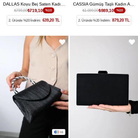
DALLAS Koyu Bej Saten Kadın Abiye Çanta
CASSIA Gümüş Taşlı Kadın Abiye Çanta
₺719,10
₺989,10
₺799,00
%10
₺1.099,00
%10
639,20 TL
879,20 TL
2. Üründe %20 İndirim:
2. Üründe %20 İndirim:
11