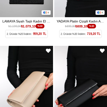
4
4
LAMAYA Siyah Taşlı Kadın El Çantası
YADAYA Platin Çizgili Kadın Abiye Çanta
₺1.079,10
₺809,10
₺1.199,00
%10
₺899,00
%10
959,20 TL
719,20 TL
2. Üründe %20 İndirim:
2. Üründe %20 İndirim: