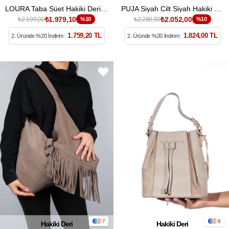
LOURA Taba Süet Hakiki Deri Kadın Kol Çantası
PUJA Siyah Cilt Siyah Hakiki Süet Deri Kadın Omuz Çantası
₺1.979,10
₺2.052,00
₺2.199,00
%10
₺2.280,00
%10
1.759,20 TL
1.824,00 TL
2. Üründe %20 İndirim:
2. Üründe %20 İndirim:
7
8
Hakiki Deri
Hakiki Deri