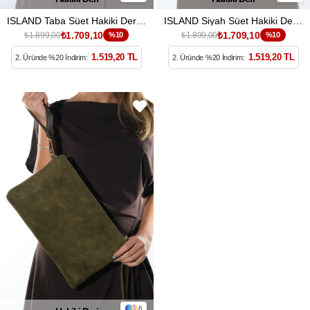
ISLAND Taba Süet Hakiki Deri Kadın Kol Çantası
ISLAND Siyah Süet Hakiki Deri Kadın Kol Çantası
₺1.709,10
₺1.709,10
₺1.899,00
%10
₺1.899,00
%10
1.519,20 TL
1.519,20 TL
2. Üründe %20 İndirim:
2. Üründe %20 İndirim:
6