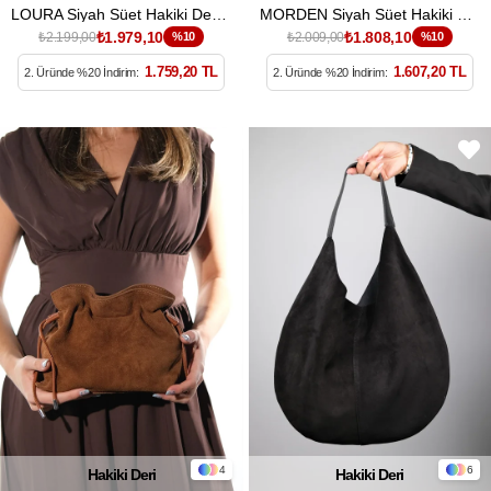
LOURA Siyah Süet Hakiki Deri Kadın Kol Çantası
MORDEN Siyah Süet Hakiki Deri Kadın Clutch Çanta
₺1.979,10
₺1.808,10
₺2.199,00
%10
₺2.009,00
%10
1.759,20 TL
1.607,20 TL
2. Üründe %20 İndirim:
2. Üründe %20 İndirim:
4
6
Hakiki Deri
Hakiki Deri