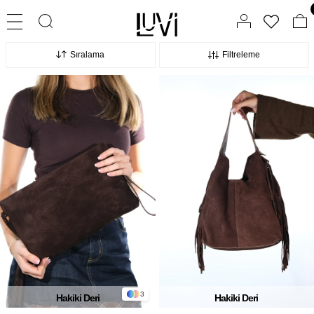
Sıralama
Filtreleme
3
Hakiki Deri
Hakiki Deri