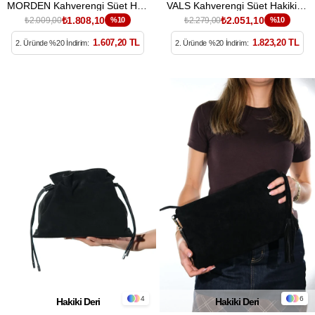
MORDEN Kahverengi Süet Hakiki Deri Kadın Clutch Çanta
VALS Kahverengi Süet Hakiki Deri Püsküllü Kadın Kol Çantası
₺1.808,10
₺2.051,10
₺2.009,00
%10
₺2.279,00
%10
1.607,20 TL
1.823,20 TL
2. Üründe %20 İndirim:
2. Üründe %20 İndirim:
4
6
Hakiki Deri
Hakiki Deri