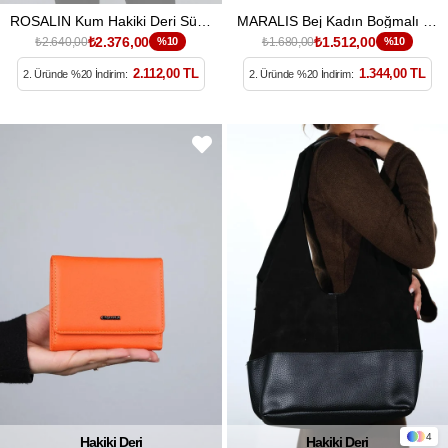
ROSALIN Kum Hakiki Deri Süet Püsküllü Kadın Omuz Çantası
MARALIS Bej Kadın Boğmalı Kol Çantası
₺2.376,00
₺1.512,00
₺2.640,00
%10
₺1.680,00
%10
2.112,00 TL
1.344,00 TL
2. Üründe %20 İndirim:
2. Üründe %20 İndirim:
4
Hakiki Deri
Hakiki Deri