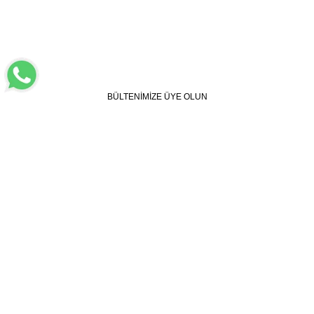
BÜLTENİMİZE ÜYE OLUN
Kampanya, ürün ve yeniliklerden haberdar edilmek için
tarafıma e-posta gönderilmesini onaylıyorum. Onay vermeniz
halinde işlenecek olan kişisel verilerinize yönelik
Aydınlatma
Metni
’ni okumak için
tıklayınız
.