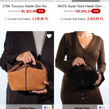
2766 Turuncu Hakiki Deri Kadın Cüzdan
AVOS Siyah Süet Hakiki Deri Kadın Omuz Çantası
₺1.323,00
₺2.591,10
₺1.470,00
%10
₺2.879,00
%10
1.176,00 TL
2.303,20 TL
2. Üründe %20 İndirim:
2. Üründe %20 İndirim:
6
6
Hakiki Deri
Hakiki Deri