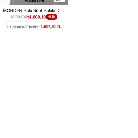
Hakiki Deri
MORDEN Haki Süet Hakiki Deri Kadın Clutch Çanta
₺1.808,10
₺2.009,00
%10
1.607,20 TL
2. Üründe %20 İndirim: