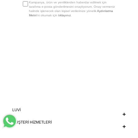
Kampanya, ürün ve yeniliklerden haberdar edilmek için
tarafıma e-posta gönderilmesini onaylıyorum. Onay vermeniz
halinde işlenecek olan kişisel verilerinize yönelik
Aydınlatma
Metni
’ni okumak için
tıklayınız
.
LUVİ
MÜŞTERİ HİZMETLERİ
POPÜLER KATEGORİLER