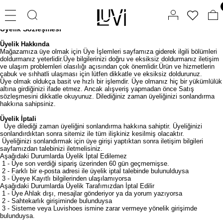
Üyelik Sözleşmesi
Üyelik Hakkında
Mağazamıza üye olmak için Üye İşlemleri sayfamıza giderek ilgili bölümleri
doldurmanız yeterlidir.Üye bilgilerinizi doğru ve eksiksiz doldurmanız iletişim
ve ulaşım problemleri olasılığı açısından çok önemlidir.Ürün ve hizmetlerin
çabuk ve sıhhatli ulaşması için lütfen dikkatle ve eksiksiz doldurunuz.
Üye olmak oldukça basit ve hızlı bir işlemdir. Üye olmanız hiç bir yükümlülük
altına girdiğinizi ifade etmez. Ancak alışveriş yapmadan önce Satış
sözleşmesini dikkatle okuyunuz. Dilediğiniz zaman üyeliğinizi sonlandırma
hakkına sahipsiniz.
Üyelik İptali
Üye dilediği zaman üyeliğini sonlandırma hakkına sahiptir. Üyeliğinizi
sonlandırdıktan sonra sitemiz ile tüm ilişkiniz kesilmiş olacaktır.
Üyeliğinizi sonlandırmak için üye girişi yaptıktan sonra iletişim bilgileri
sayfamızdan talebinizi iletmelisiniz.
Aşağıdaki Durumlarda Üyelik İptal Edilemez
1 - Üye son verdiği sipariş üzerinden 60 gün geçmemişse.
2 - Farklı bir e-posta adresi ile üyelik iptal talebinde bulunulduysa
3 - Üyeye Kayıtlı bilgilerinden ulaşılamıyorsa
Aşağıdaki Durumlarda Üyelik Tarafımızdan İptal Edilir
1 - Üye Ahlak dışı, mesajlar gönderiyor ya da yorum yazıyorsa
2 - Sahtekarlık girişiminde bulunduysa
3 - Sisteme veya Luvishoes ismine zarar vermeye yönelik girişimde
bulunduysa.