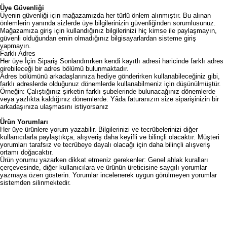
Üye Güvenliği
Üyenin güvenliği için mağazamızda her türlü önlem alınmıştır. Bu alınan
önlemlerin yanında sizlerde üye bilgilerinizin güvenliğinden sorumlusunuz.
Mağazamıza giriş için kullandığınız bilgilerinizi hiç kimse ile paylaşmayın,
güvenli olduğundan emin olmadığınız bilgisayarlardan sisteme giriş
yapmayın.
Farklı Adres
Her üye İçin Sipariş Sonlandırırken kendi kayıtlı adresi haricinde farklı adres
girebileceği bir adres bölümü bulunmaktadır.
Adres bölümünü arkadaşlarınıza hediye gönderirken kullanabileceğiniz gibi,
farklı adreslerde olduğunuz dönemlerde kullanabilmeniz için düşünülmüştür.
Örneğin: Çalıştığınız şirketin farklı şubelerinde bulunacağınız dönemlerde
veya yazlıkta kaldığınız dönemlerde. Yâda faturanızın size siparişinizin bir
arkadaşınıza ulaşmasını istiyorsanız
Ürün Yorumları
Her üye ürünlere yorum yazabilir. Bilgilerinizi ve tecrübelerinizi diğer
kullanıcılarla paylaştıkça, alışveriş daha keyifli ve bilinçli olacaktır. Müşteri
yorumları tarafsız ve tecrübeye dayalı olacağı için daha bilinçli alışveriş
ortamı doğacaktır.
Ürün yorumu yazarken dikkat etmeniz gerekenler: Genel ahlak kuralları
çerçevesinde, diğer kullanıcılara ve ürünün üreticisine saygılı yorumlar
yazmaya özen gösterin. Yorumlar incelenerek uygun görülmeyen yorumlar
sistemden silinmektedir.