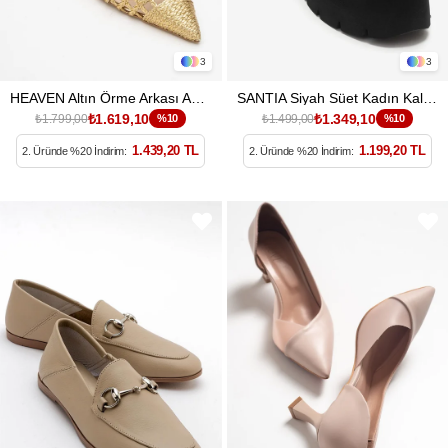
3
3
HEAVEN Altın Örme Arkası Açık Kadın Kısa Topuklu Ayakkabı
SANTIA Siyah Süet Kadın Kalın Tabanlı Loafer Ayakkabı
₺1.619,10
₺1.349,10
₺1.799,00
%10
₺1.499,00
%10
1.439,20 TL
1.199,20 TL
2. Üründe %20 İndirim:
2. Üründe %20 İndirim: