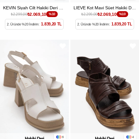
KEVIN Siyah Cilt Hakiki Deri Kadın Platform Topuklu Sandalet
LIEVE Kot Mavi Süet Hakiki Deri Kadın Alçak Topuklu Ayakkabı
₺2.069,10
₺2.069,10
₺2.299,00
%10
₺2.299,00
%10
1.839,20 TL
1.839,20 TL
2. Üründe %20 İndirim:
2. Üründe %20 İndirim:
6
4
Hakiki Deri
Hakiki Deri