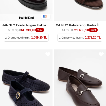
7
Hakiki Deri
JANNEY Bordo Rugan Hakiki Deri Bantlı Kadın Loafer Ayakkabı
WENDY Kahverengi Kadın İnce Topuklu Terlik
₺1.799,10
₺1.439,10
₺1.999,00
%10
₺1.599,00
%10
1.599,20 TL
1.279,20 TL
2. Üründe %20 İndirim:
2. Üründe %20 İndirim: