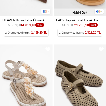
3
4
Hakiki Deri
HEAVEN Koyu Taba Örme Arkası Açık Kadın Kısa Topuklu Ayakkabı
LABY Toprak Süet Hakiki Deri Kadın Sandalet
₺1.619,10
₺1.709,10
₺1.799,00
%10
₺1.899,00
%10
1.439,20 TL
1.519,20 TL
2. Üründe %20 İndirim:
2. Üründe %20 İndirim: