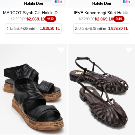
5
5
Hakiki Deri
Hakiki Deri
MARGOT Siyah Cilt Hakiki Deri Kadın Platform Topuklu Sandalet
LIEVE Kahverengi Süet Hakiki Deri Kadın Alçak Topuklu Ayakkabı
₺2.069,10
₺2.069,10
₺2.299,00
%10
₺2.299,00
%10
1.839,20 TL
1.839,20 TL
2. Üründe %20 İndirim:
2. Üründe %20 İndirim: