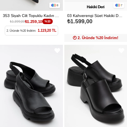
8
7
Hakiki Deri
353 Siyah Cilt Topuklu Kadın Ayakkabı
03 Kahverengi Süet Hakiki Deri Kadın Babet Ayakkabı
₺1.599,00
₺1.259,10
₺1.399,00
%10
1.119,20 TL
2. Üründe %20 İndirim:
🕙️ 2. Üründe %20 İndirim!