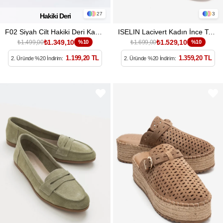
27
3
Hakiki Deri
F02 Siyah Cilt Hakiki Deri Kadın Loafer Ayakkabı
ISELIN Lacivert Kadın İnce Topuklu Ayakkabı
₺1.349,10
₺1.529,10
₺1.499,00
%10
₺1.699,00
%10
1.199,20 TL
1.359,20 TL
2. Üründe %20 İndirim:
2. Üründe %20 İndirim: