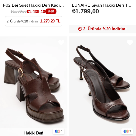
F02 Bej Süet Hakiki Deri Kadın Loafer Ayakkabı
LUNAIRE Siyah Hakiki Deri Tek Bantlı Sivri Burun Kadın Babet Ayakkabı
₺1.799,00
₺1.439,10
₺1.599,00
%10
1.279,20 TL
2. Üründe %20 İndirim:
🕙️ 2. Üründe %20 İndirim!
6
3
Hakiki Deri