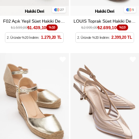
27
5
Hakiki Deri
Hakiki Deri
F02 Açık Yeşil Süet Hakiki Deri Kadın Loafer Ayakkabı
LOUIS Toprak Süet Hakiki Deri Burnu Kapalı Hasır Dolgu Taban Terlik
₺1.439,10
₺2.699,10
₺1.599,00
%10
₺2.999,00
%10
1.279,20 TL
2.399,20 TL
2. Üründe %20 İndirim:
2. Üründe %20 İndirim: