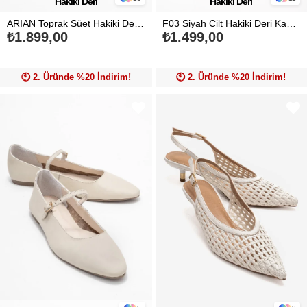
Hakiki Deri
Hakiki Deri
ARİAN Toprak Süet Hakiki Deri Delikli Kadın Babet Ayakkabı
F03 Siyah Cilt Hakiki Deri Kadın Loafer Ayakkabı
₺1.899,00
₺1.499,00
🕙️ 2. Üründe %20 İndirim!
🕙️ 2. Üründe %20 İndirim!