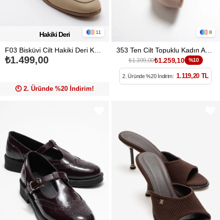
11
8
Hakiki Deri
F03 Bisküvi Cilt Hakiki Deri Kadın Loafer Ayakkabı
353 Ten Cilt Topuklu Kadın Ayakkabı
₺1.499,00
₺1.259,10
₺1.399,00
%10
1.119,20 TL
2. Üründe %20 İndirim:
🕙️ 2. Üründe %20 İndirim!