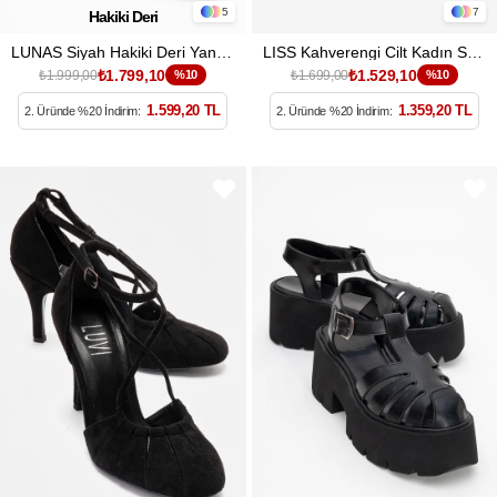
5
7
Hakiki Deri
LUNAS Siyah Hakiki Deri Yandan Fermuarlı Kadın Sandalet
LISS Kahverengi Cilt Kadın Sandalet
₺1.799,10
₺1.529,10
₺1.999,00
%10
₺1.699,00
%10
1.599,20 TL
1.359,20 TL
2. Üründe %20 İndirim:
2. Üründe %20 İndirim: