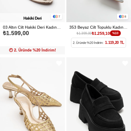
7
8
Hakiki Deri
03 Altın Cilt Hakiki Deri Kadın Babet Ayakkabı
353 Beyaz Cilt Topuklu Kadın Ayakkabı
₺1.599,00
₺1.259,10
₺1.399,00
%10
1.119,20 TL
2. Üründe %20 İndirim:
🕙️ 2. Üründe %20 İndirim!