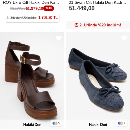
ROY Ekru Cilt Hakiki Deri Kadın Dolgu Topuklu Sandalet
01 Siyah Cilt Hakiki Deri Kadın Babet Ayakkabı
₺1.449,00
₺1.979,10
₺2.199,00
%10
1.759,20 TL
2. Üründe %20 İndirim:
🕙️ 2. Üründe %20 İndirim!
5
7
Hakiki Deri
Hakiki Deri