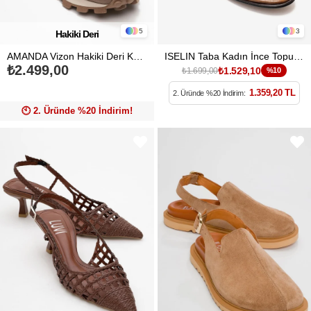
5
3
Hakiki Deri
AMANDA Vizon Hakiki Deri Kadın Spor Ayakkabı
ISELIN Taba Kadın İnce Topuklu Ayakkabı
₺2.499,00
₺1.529,10
₺1.699,00
%10
1.359,20 TL
2. Üründe %20 İndirim:
🕙️ 2. Üründe %20 İndirim!