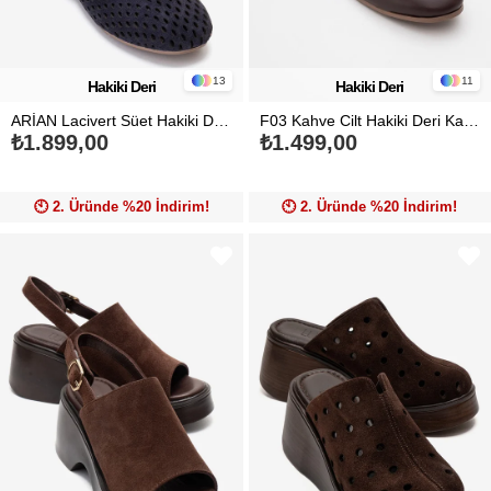
13
11
Hakiki Deri
Hakiki Deri
ARİAN Lacivert Süet Hakiki Deri Delikli Kadın Babet Ayakkabı
F03 Kahve Cilt Hakiki Deri Kadın Loafer Ayakkabı
₺1.899,00
₺1.499,00
🕙️ 2. Üründe %20 İndirim!
🕙️ 2. Üründe %20 İndirim!