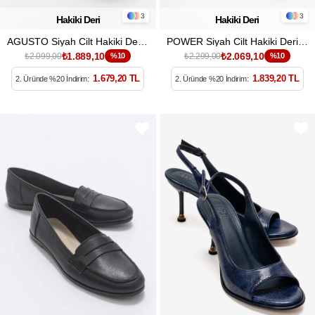
3
3
Hakiki Deri
Hakiki Deri
AGUSTO Siyah Cilt Hakiki Deri Kadın Dolgu Topuk Sandalet
POWER Siyah Cilt Hakiki Deri Kadın Dolgu Topuklu Sandalet
₺1.889,10
₺2.069,10
₺2.099,00
%10
₺2.299,00
%10
1.679,20 TL
1.839,20 TL
2. Üründe %20 İndirim:
2. Üründe %20 İndirim: