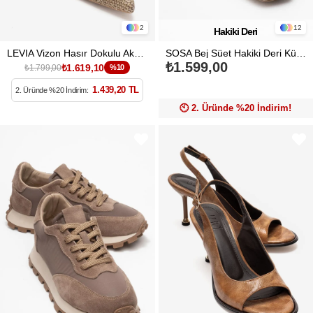
2
12
Hakiki Deri
LEVIA Vizon Hasır Dokulu Aksesuar Detaylı Kadın Topuklu Ayakkabı
SOSA Bej Süet Hakiki Deri Küt Burunlu Fiyonklu Kadın Babet Ayakkabı
₺1.599,00
₺1.619,10
₺1.799,00
%10
1.439,20 TL
2. Üründe %20 İndirim:
🕙️ 2. Üründe %20 İndirim!