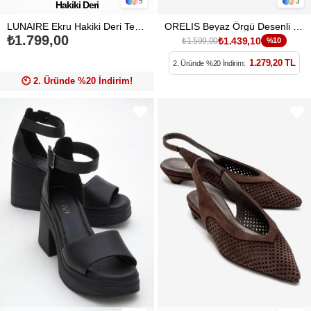
5
3
Hakiki Deri
LUNAIRE Ekru Hakiki Deri Tek Bantlı Sivri Burun Kadın Babet Ayakkabı
ORELIS Beyaz Örgü Desenli Kadın Kısa Topuklu Ayakkabı
₺1.799,00
₺1.439,10
₺1.599,00
%10
1.279,20 TL
2. Üründe %20 İndirim:
🕙️ 2. Üründe %20 İndirim!