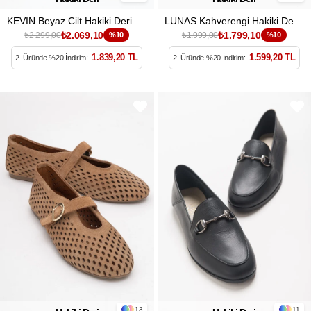
KEVIN Beyaz Cilt Hakiki Deri Kadın Platform Topuklu Sandalet
LUNAS Kahverengi Hakiki Deri Yandan Fermuarlı Kadın Sandalet
₺2.069,10
₺1.799,10
₺2.299,00
%10
₺1.999,00
%10
1.839,20 TL
1.599,20 TL
2. Üründe %20 İndirim:
2. Üründe %20 İndirim:
13
11