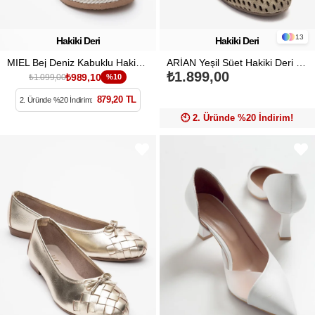
13
Hakiki Deri
Hakiki Deri
MIEL Bej Deniz Kabuklu Hakiki Deri Kadın Parmak Arası Sandalet
ARİAN Yeşil Süet Hakiki Deri Delikli Kadın Babet Ayakkabı
₺1.899,00
₺989,10
₺1.099,00
%10
879,20 TL
2. Üründe %20 İndirim:
🕙️ 2. Üründe %20 İndirim!