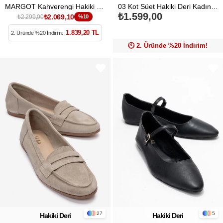
MARGOT Kahverengi Hakiki Deri Kadın Platform Topuklu Sandalet
03 Kot Süet Hakiki Deri Kadın Babet Ayakkabı
₺1.599,00
₺2.069,10
₺2.299,00
%10
1.839,20 TL
2. Üründe %20 İndirim:
🕙️ 2. Üründe %20 İndirim!
27
5
Hakiki Deri
Hakiki Deri