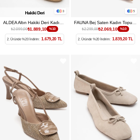
3
5
Hakiki Deri
ALDEA Altın Hakiki Deri Kadın Dolgu Topuk Sandalet
FAUNA Bej Saten Kadın Topuklu Ayakkabı
₺1.889,10
₺2.069,10
₺2.099,00
%10
₺2.299,00
%10
1.679,20 TL
1.839,20 TL
2. Üründe %20 İndirim:
2. Üründe %20 İndirim: