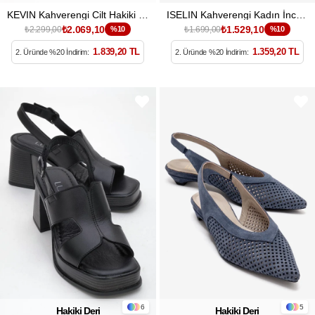
KEVIN Kahverengi Cilt Hakiki Deri Kadın Platform Topuklu Sandalet
ISELIN Kahverengi Kadın İnce Topuklu Ayakkabı
₺2.069,10
₺1.529,10
₺2.299,00
%10
₺1.699,00
%10
1.839,20 TL
1.359,20 TL
2. Üründe %20 İndirim:
2. Üründe %20 İndirim:
6
5
Hakiki Deri
Hakiki Deri