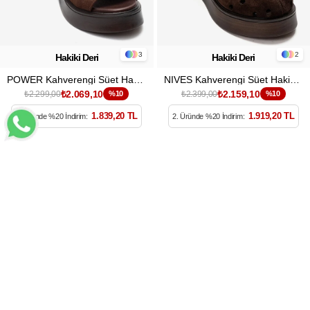
3
2
Hakiki Deri
Hakiki Deri
POWER Kahverengi Süet Hakiki Deri Kadın Dolgu Topuklu Sandalet
NIVES Kahverengi Süet Hakiki Deri Delikli Kadın Dolgu Topuklu Terlik
₺2.069,10
₺2.159,10
₺2.299,00
%10
₺2.399,00
%10
1.839,20 TL
1.919,20 TL
2. Üründe %20 İndirim:
2. Üründe %20 İndirim: