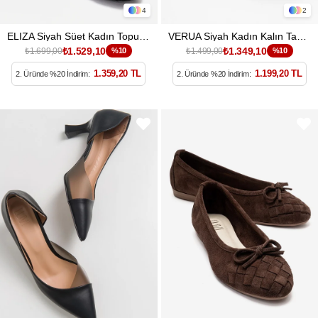
4
2
ELIZA Siyah Süet Kadın Topuklu Ayakkabı
VERUA Siyah Kadın Kalın Tabanlı Sandalet
₺1.529,10
₺1.349,10
₺1.699,00
%10
₺1.499,00
%10
1.359,20 TL
1.199,20 TL
2. Üründe %20 İndirim:
2. Üründe %20 İndirim: