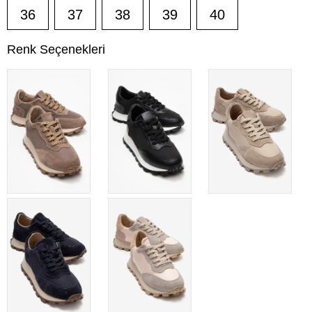
36
37
38
39
40
Renk Seçenekleri