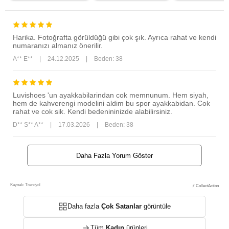
Harika. Fotoğrafta görüldüğü gibi çok şık. Ayrıca rahat ve kendi
numaranızı almanız önerilir.
A** E**
|
24.12.2025
|
Beden: 38
Luvishoes 'un ayakkabilarindan cok memnunum. Hem siyah,
hem de kahverengi modelini aldim bu spor ayakkabidan. Cok
rahat ve cok sik. Kendi bedenininizde alabilirsiniz.
D** S** A**
|
17.03.2026
|
Beden: 38
Daha Fazla Yorum Göster
Kaynak: Trendyol
⚡ CollectAction
Daha fazla
Çok Satanlar
görüntüle
Tüm
Kadın
ürünleri