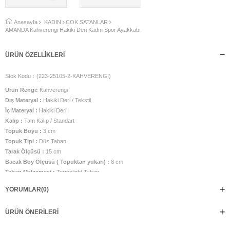
Anasayfa
KADIN
ÇOK SATANLAR
AMANDA Kahverengi Hakiki Deri Kadın Spor Ayakkabı
ÜRÜN ÖZELLIKLERI
Stok Kodu
(223-25105-2-KAHVERENGI)
Ürün Rengi:
Kahverengi
Dış Materyal :
Hakiki Deri / Tekstil
İç Materyal :
Hakiki Deri
Kalıp :
Tam Kalıp / Standart
Topuk Boyu :
3 cm
Topuk Tipi :
Düz Taban
Tarak Ölçüsü :
15 cm
Bacak Boy Ölçüsü ( Topuktan yukarı) :
8 cm
Taban Malzemesi :
Termolight Taban
Üretim Yeri :
Türkiye
YORUMLAR
(0)
AMANDA, sıcak kahverengi tonlarıyla doğal şıklığı ön plana çıkarıyor. Hakiki
süet deri ve paraşüt kumaşın modern birleşimi, hem konforu hem de zarif bir
ÜRÜN ÖNERILERI
duruşu bir araya getiriyor. Gün boyu hafifliğiyle rahatlık sunarken,
kahverenginin sıcak tonları sayesinde özellikle bej, krem ve toprak tonlarıyla