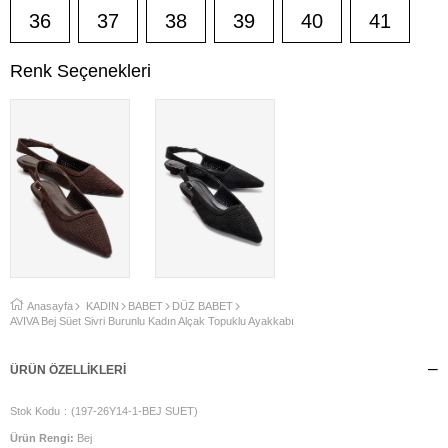
36
37
38
39
40
41
Renk Seçenekleri
Anasayfa
KADIN
BABET
DÜZ BABET
AVIVA Bej Süet Sivri Burunlu Kadın Alçak Topuklu Ayakkabı
ÜRÜN ÖZELLIKLERI
Stok Kodu
(197-26Y14-1-BEJ SUET)
Ürün Rengi:
Bej