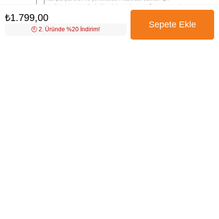
tarafıma e-posta gönderilmesini onaylıyorum. Onay vermeniz
halinde işlenecek olan kişisel verilerinize yönelik
Aydınlatma
₺1.799,00
Metni
’ni okumak için
tıklayınız
.
🕙️ 2. Üründe %20 İndirim!