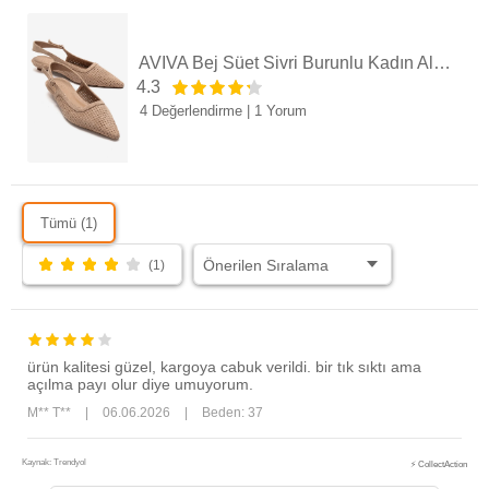
AVIVA Bej Süet Sivri Burunlu Kadın Alçak Topuklu Ayakkabı
4.3
4 Değerlendirme
|
1 Yorum
Tümü (1)
(1)
ürün kalitesi güzel, kargoya cabuk verildi. bir tık sıktı ama
açılma payı olur diye umuyorum.
M** T**
|
06.06.2026
|
Beden: 37
Kaynak: Trendyol
⚡ CollectAction