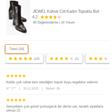
JEWEL Kahve Cilt Kadın Topuklu Bot
4.2
40 Değerlendirme
|
14 Yorum
Tümü (14)
(10)
(1)
Kalıbı çok rahat tam istediğim topuk boyu teşekkür ederim
A** Y**
|
30.11.2025
|
Beden: 39
Gerçekten çok güzel yumuşacık bir derisi var, taraklı ayaklara
olmaz 🫠