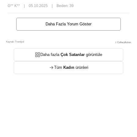
G** K**
|
05.10.2025
|
Beden: 39
Daha Fazla Yorum Göster
Kaynak: Trendyol
⚡ CollectAction
Daha fazla
Çok Satanlar
görüntüle
Tüm
Kadın
ürünleri