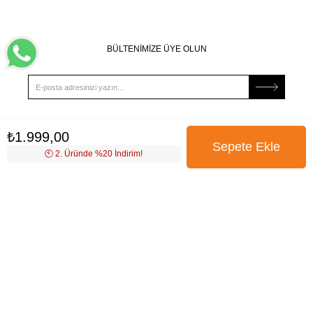
BÜLTENİMİZE ÜYE OLUN
₺1.999,00
Kampanya, ürün ve yeniliklerden haberdar edilmek için
tarafıma e-posta gönderilmesini onaylıyorum. Onay vermeniz
🕙️ 2. Üründe %20 İndirim!
halinde işlenecek olan kişisel verilerinize yönelik
Aydınlatma
Metni
’ni okumak için
tıklayınız
.