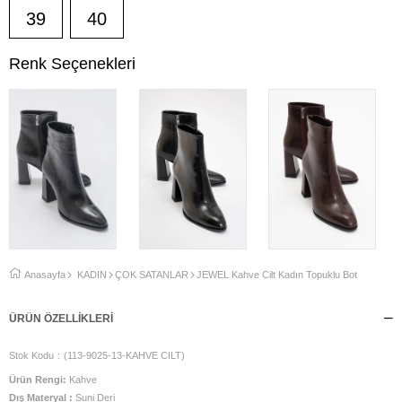
39
40
Renk Seçenekleri
Anasayfa
KADIN
ÇOK SATANLAR
JEWEL Kahve Cilt Kadın Topuklu Bot
ÜRÜN ÖZELLIKLERI
Stok Kodu
(113-9025-13-KAHVE CILT)
Ürün Rengi:
Kahve
Dış Materyal :
Suni Deri