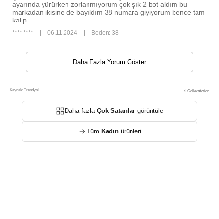
ayarında yürürken zorlanmıyorum çok şık 2 bot aldım bu
markadan ikisine de bayıldım 38 numara giyiyorum bence tam
kalıp
**** ****
|
06.11.2024
|
Beden: 38
Daha Fazla Yorum Göster
Kaynak: Trendyol
⚡ CollectAction
Daha fazla
Çok Satanlar
görüntüle
Tüm
Kadın
ürünleri