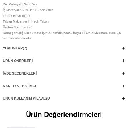
Dış Materyal :
Suni Deri
İç Materyal :
Suni Deri / Sıcak Astar
Topuk Boyu :
9 cm
Taban Malzemesi :
Neolit Taban
Üretim Yeri :
Türkiye
Konç genişliği 38 numara için 27 cm'dir, bacak boyu 14 cm'dir.Numara arası 0,5
cm fark olmaktadır.
Ürün tam kalıptır. Taraklı ve buçuklu ayaklar için bir büyük numara
YORUMLAR
(2)
önerilmektedir
%100 el işçiliği ile üretilmiştir. Günlük kullanıma uygundur.
ÜRÜN ÖNERILERI
İADE SEÇENEKLERI
KARGO & TESLIMAT
ÜRÜN KULLANIM KILAVUZU
Ürün Değerlendirmeleri