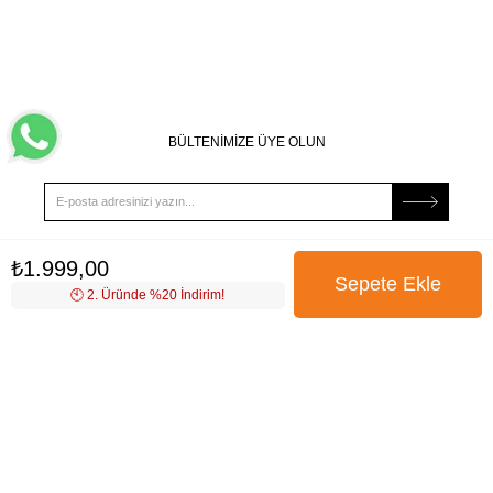
BÜLTENİMİZE ÜYE OLUN
₺1.999,00
Kampanya, ürün ve yeniliklerden haberdar edilmek için
🕙️ 2. Üründe %20 İndirim!
tarafıma e-posta gönderilmesini onaylıyorum. Onay vermeniz
halinde işlenecek olan kişisel verilerinize yönelik
Aydınlatma
Metni
’ni okumak için
tıklayınız
.