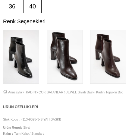
36
40
Renk Seçenekleri
Anasayfa
KADIN
ÇOK SATANLAR
JEWEL Siyah Baskı Kadın Topuklu Bot
ÜRÜN ÖZELLIKLERI
Stok Kodu
(113-9025-3-SIYAH BASKI)
Ürün Rengi:
Siyah
Kalıp :
Tam Kalıp / Standart