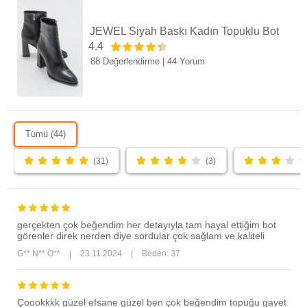
JEWEL Siyah Baskı Kadın Topuklu Bot
4.4
88 Değerlendirme
|
44 Yorum
Tümü (44)
(31)
(3)
gerçekten çok beğendim her detayıyla tam hayal ettiğim bot
görenler direk nerden diye sordular çok sağlam ve kaliteli
G** N** Ö**
|
23.11.2024
|
Beden: 37
Çoookkkk güzel efsane güzel ben çok beğendim topuğu gayet