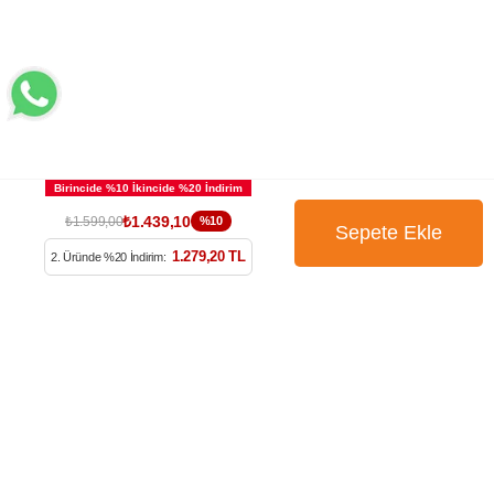
₺1.439,10
₺1.599,00
%10
1.279,20 TL
2. Üründe %20 İndirim:
BÜLTENİMİZE ÜYE OLUN