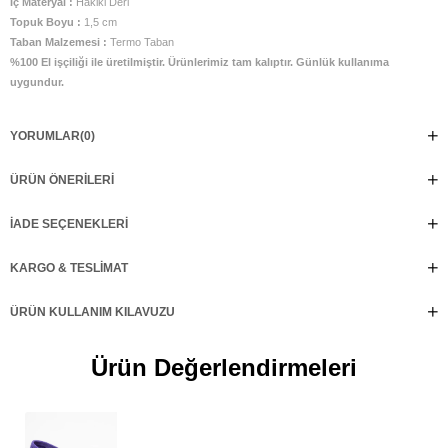
İç Materyal :
Hakiki Deri
Topuk Boyu :
1,5 cm
Taban Malzemesi :
Termo Taban
%100 El işçiliği ile üretilmiştir. Ürünlerimiz tam kalıptır. Günlük kullanıma
uygundur.
YORUMLAR
(0)
ÜRÜN ÖNERILERI
İADE SEÇENEKLERI
KARGO & TESLIMAT
ÜRÜN KULLANIM KILAVUZU
Ürün Değerlendirmeleri