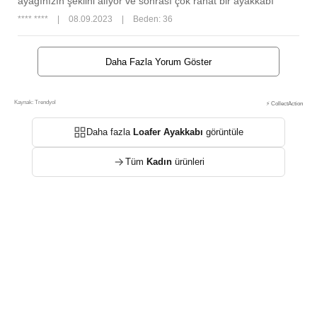
ayağınızın şeklini alıyor ve sonrası çok rahat bir ayakkabı
**** ****
|
08.09.2023
|
Beden: 36
Daha Fazla Yorum Göster
Kaynak: Trendyol
⚡ CollectAction
Daha fazla
Loafer Ayakkabı
görüntüle
Tüm
Kadın
ürünleri