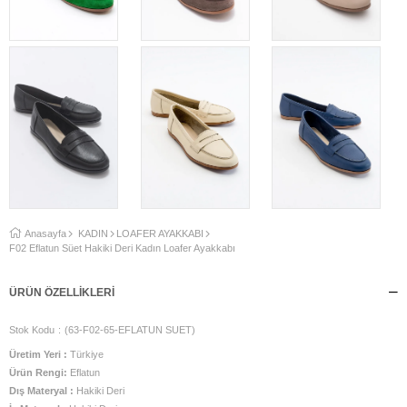
Anasayfa
KADIN
LOAFER AYAKKABI
F02 Eflatun Süet Hakiki Deri Kadın Loafer Ayakkabı
ÜRÜN ÖZELLIKLERI
Stok Kodu
(63-F02-65-EFLATUN SUET)
Üretim Yeri :
Türkiye
Ürün Rengi:
Eflatun
Dış Materyal :
Hakiki Deri