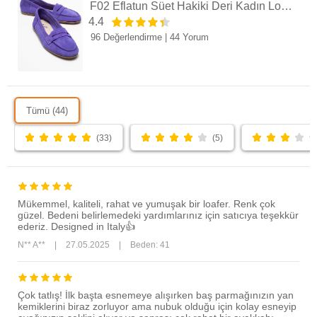
F02 Eflatun Süet Hakiki Deri Kadın Loafer Ayakkabı
4.4
96 Değerlendirme
|
44 Yorum
Tümü (44)
(33)
(5)
Mükemmel, kaliteli, rahat ve yumuşak bir loafer. Renk çok
güzel. Bedeni belirlemedeki yardımlarınız için satıcıya teşekkür
ederiz. Designed in Italy👍
N** A**
|
27.05.2025
|
Beden: 41
Çok tatlış! İlk başta esnemeye alışırken baş parmağınızın yan
kemiklerini biraz zorluyor ama nubuk olduğu için kolay esneyip