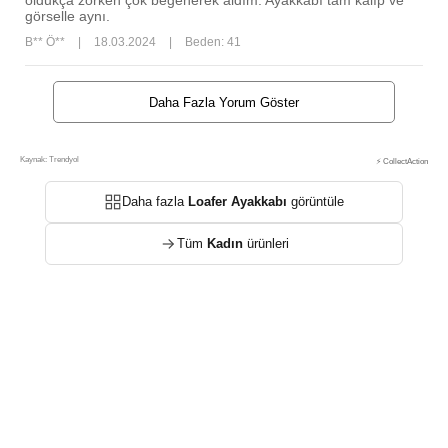
oldukça zorken çok beğenerek aldım. Ayakkabı tam kalıp ve
görselle aynı.
B** Ö**
|
18.03.2024
|
Beden: 41
Daha Fazla Yorum Göster
Kaynak: Trendyol
⚡ CollectAction
Daha fazla
Loafer Ayakkabı
görüntüle
Tüm
Kadın
ürünleri