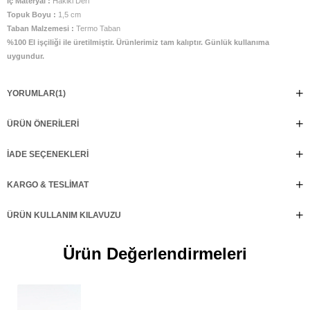
İç Materyal :
Hakiki Deri
Topuk Boyu :
1,5 cm
Taban Malzemesi :
Termo Taban
%100 El işçiliği ile üretilmiştir. Ürünlerimiz tam kalıptır. Günlük kullanıma
uygundur.
YORUMLAR
(1)
ÜRÜN ÖNERILERI
İADE SEÇENEKLERI
KARGO & TESLIMAT
ÜRÜN KULLANIM KILAVUZU
Ürün Değerlendirmeleri