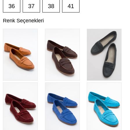
36
37
38
41
Renk Seçenekleri