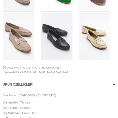
Anasayfa
KADIN
LOAFER AYAKKABI
F02 Lacivert Cilt Hakiki Deri Kadın Loafer Ayakkabı
ÜRÜN ÖZELLIKLERI
Stok Kodu
(63-F02-55-LACIVERT CILT)
Üretim Yeri :
Türkiye
Ürün Rengi:
Lacivert
Dış Materyal :
Hakiki Deri