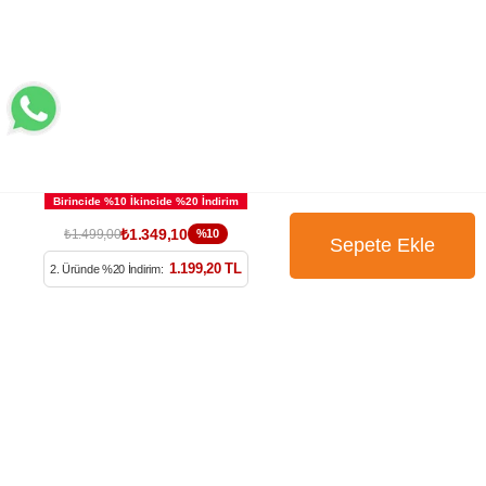
₺1.349,10
₺1.499,00
%10
1.199,20 TL
2. Üründe %20 İndirim:
BÜLTENİMİZE ÜYE OLUN