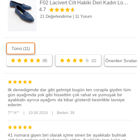
F02 Lacivert Cilt Hakiki Deri Kadın Loafer Ayakkabı
4.7
21 Değerlendirme
|
11 Yorum
Tümü (11)
(9)
(1)
ilk denedigimde dar gibi gelmişti bugün ten corapla giydim tüm
gün ayağımda yok gibi hissettim çok rahat ve yumuşak bir
ayakkabı ayrıca ayağımı da kibar gösterdi kesinlikle tavsiye
ederim
T** A**
|
10.06.2024
|
Beden: 39
41 numara giyen biri olarak içime sinen bir ayakkabı bulmak