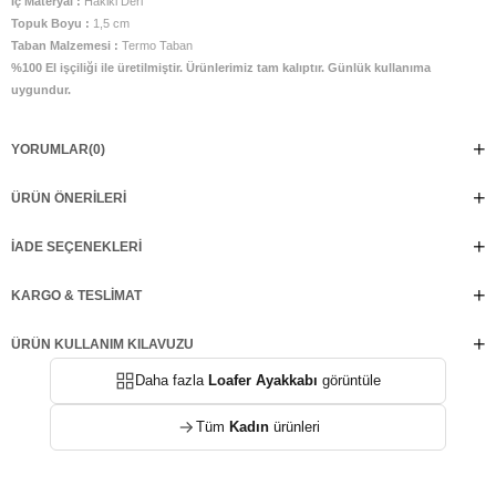
İç Materyal :
Hakiki Deri
Topuk Boyu :
1,5 cm
Taban Malzemesi :
Termo Taban
%100 El işçiliği ile üretilmiştir. Ürünlerimiz tam kalıptır. Günlük kullanıma
uygundur.
YORUMLAR
(0)
ÜRÜN ÖNERILERI
İADE SEÇENEKLERI
KARGO & TESLIMAT
ÜRÜN KULLANIM KILAVUZU
Daha fazla
Loafer Ayakkabı
görüntüle
Tüm
Kadın
ürünleri