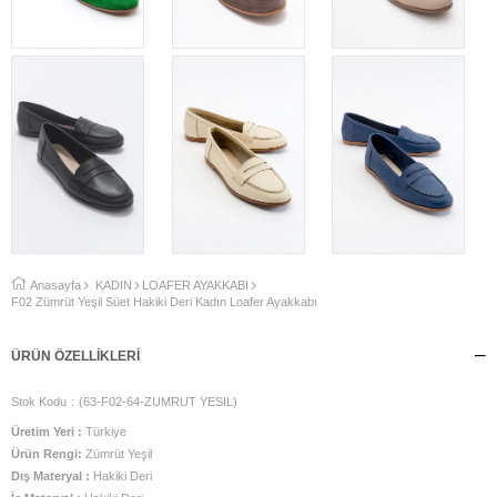
Anasayfa
KADIN
LOAFER AYAKKABI
F02 Zümrüt Yeşil Süet Hakiki Deri Kadın Loafer Ayakkabı
ÜRÜN ÖZELLIKLERI
Stok Kodu
(63-F02-64-ZUMRUT YESIL)
Üretim Yeri :
Türkiye
Ürün Rengi:
Zümrüt Yeşil
Dış Materyal :
Hakiki Deri