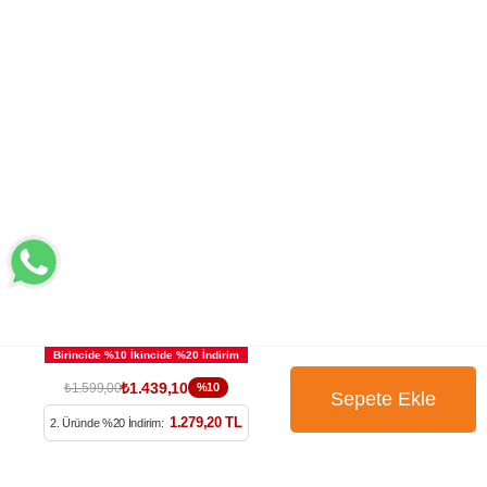
₺1.439,10
₺1.599,00
%10
BÜLTENİMİZE ÜYE OLUN
1.279,20 TL
2. Üründe %20 İndirim: