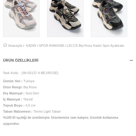
Anasayfa
KADIN
SPOR AYAKKABI
LECCE Bej-Rose Kadın Spor Ayakkabı
ÜRÜN ÖZELLIKLERI
Stok Kodu
(98-65137-4-BEJ/ROSE)
Üretim Yeri :
Türkiye
Ürün Rengi:
Bej Rose
Dış Materyal :
Suni Deri
İç Materyal :
Tekstil
Topuk Boyu :
4,5 cm
Taban Malzemesi :
Termo Light Taban
%100 El işçiliği ile üretilmiştir. Ürünlerimiz tam kalıptır. Günlük kullanıma
uygundur.