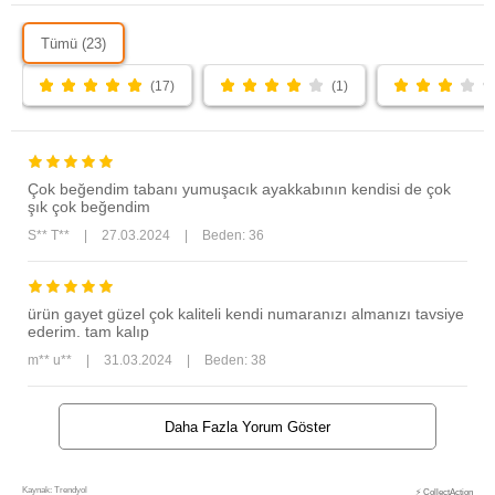
Tümü (23)
(17)
(1)
Çok beğendim tabanı yumuşacık ayakkabının kendisi de çok
şık çok beğendim
S** T**
|
27.03.2024
|
Beden: 36
ürün gayet güzel çok kaliteli kendi numaranızı almanızı tavsiye
ederim. tam kalıp
m** u**
|
31.03.2024
|
Beden: 38
Daha Fazla Yorum Göster
Kaynak: Trendyol
⚡ CollectAction