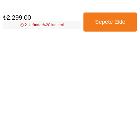
₺2.299,00
🕙️ 2. Üründe %20 İndirim!
BÜLTENİMİZE ÜYE OLUN
Kampanya, ürün ve yeniliklerden haberdar edilmek için
tarafıma e-posta gönderilmesini onaylıyorum. Onay vermeniz
halinde işlenecek olan kişisel verilerinize yönelik
Aydınlatma
Metni
’ni okumak için
tıklayınız
.