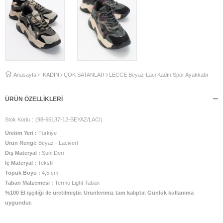
Anasayfa
KADIN
ÇOK SATANLAR
LECCE Beyaz-Laci Kadın Spor Ayakkabı
ÜRÜN ÖZELLIKLERI
Stok Kodu
(98-65137-12-BEYAZ/LACI)
Üretim Yeri :
Türkiye
Ürün Rengi:
Beyaz - Lacivert
Dış Materyal :
Suni Deri
İç Materyal :
Tekstil
Topuk Boyu :
4,5 cm
Taban Malzemesi :
Termo Light Taban
%100 El işçiliği ile üretilmiştir. Ürünlerimiz tam kalıptır. Günlük kullanıma
uygundur.