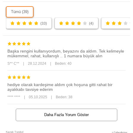
Tümü (39)
(33)
(4)
Başka rengini kullanıyordum, beyazını da aldım. Tek kelimeyle
mükemmel, rahat, kullanışlı .. 1 numara büyük alın
S** C**
|
28.12.2024
|
Beden: 40
hediye olarak kardeşime aldım çok hoşuna gitti rahat bir
ayakkabı tavsiye ederim
**** ****
|
05.10.2025
|
Beden: 38
Daha Fazla Yorum Göster
Kaynak: Trendyol
⚡ CollectAction