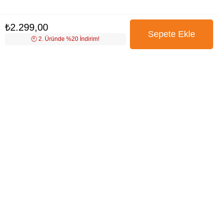
₺2.299,00
🕙️ 2. Üründe %20 İndirim!
BÜLTENİMİZE ÜYE OLUN
Kampanya, ürün ve yeniliklerden haberdar edilmek için
tarafıma e-posta gönderilmesini onaylıyorum. Onay vermeniz
halinde işlenecek olan kişisel verilerinize yönelik
Aydınlatma
Metni
’ni okumak için
tıklayınız
.