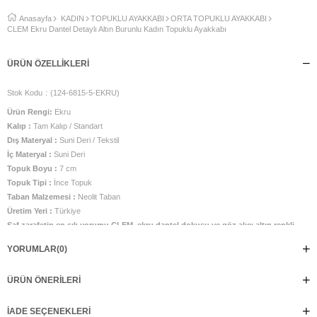
Anasayfa
KADIN
TOPUKLU AYAKKABI
ORTA TOPUKLU AYAKKABI
CLEM Ekru Dantel Detaylı Altın Burunlu Kadın Topuklu Ayakkabı
ÜRÜN ÖZELLIKLERI
Stok Kodu
(124-6815-5-EKRU)
Ürün Rengi:
Ekru
Kalıp :
Tam Kalıp / Standart
Dış Materyal :
Suni Deri / Tekstil
İç Materyal :
Suni Deri
Topuk Boyu :
7 cm
Topuk Tipi :
İnce Topuk
Taban Malzemesi :
Neolit Taban
Üretim Yeri :
Türkiye
Saf zarafetin en şık yorumu CLEM, ekru dantel dokusu ve göz alıcı altın renkli
metal burun detayıyla romantik stil anlayışını modern çizgilerle buluşturuyor.
YORUMLAR
(0)
İnce işçilikle hazırlanan zarif dantel yüzeyi, parlak biye detayları ve feminen
slingback tasarımı sayesinde her kombine sofistike bir dokunuş katıyor. Işığı
ÜRÜN ÖNERILERI
yumuşak bir şekilde yansıtan ekru tonu, CLEM'i özel günlerin vazgeçilmez
tamamlayıcısı haline getiriyor. Ayarlanabilir arka bant ayağınıza mükemmel
uyum sağlarken, orta yükseklikteki ince topuk gün boyu dengeli ve konforlu bir
İADE SEÇENEKLERI