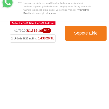
Kampanya, ürün ve yeniliklerden haberdar edilmek için
tarafıma e-posta gönderilmesini onaylıyorum. Onay vermeniz
halinde işlenecek olan kişisel verilerinize yönelik
Aydınlatma
Metni
’ni okumak için
tıklayınız
.
₺1.619,10
₺1.799,00
%10
1.439,20 TL
2. Üründe %20 İndirim: