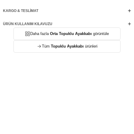
kullanım sunar. Sivri burun formunu tamamlayan altın renkli metal aksesuar ise
CLEM'e lüks ve dikkat çekici bir görünüm kazandırarak her adımda zarafetinizi
KARGO & TESLIMAT
ön plana çıkarır.
Ürün Özellikleri
ÜRÜN KULLANIM KILAVUZU
Zarif dantel kaplama tasarım
Sivri burun formu
Daha fazla
Orta Topuklu Ayakkabı
görüntüle
Altın renkli metal burun detayı
Parlak biye detayları
Tüm
Topuklu Ayakkabı
ürünleri
Ayarlanabilir slingback toka
Orta boy ince topuk
Yumuşak iç taban
Hafif ve konforlu yapı
Feminen ve modern siluet
Stil Önerisi : CLEM'i uçuşan şifon elbiseler, saten etekler, ekru veya bej
tonlarında takımlar ve zarif tulumlarla kombinleyerek kusursuz bir görünüm
elde edebilirsiniz. Altın tonlu aksesuarlar ve minimal bir clutch çanta ile
tamamladığınızda; nişan, düğün, davet, mezuniyet ve özel akşam
organizasyonlarında tüm gözleri üzerinize çekebilirsiniz.