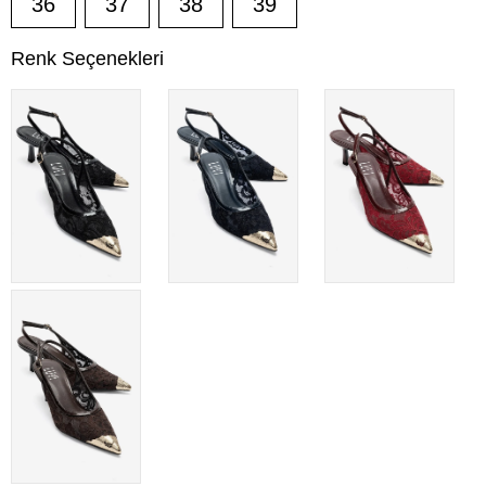
36
37
38
39
Renk Seçenekleri