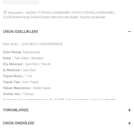
Anasayfa
KADIN
TOPUKLU AYAKKABI
ORTA TOPUKLU AYAKKABI
CLEM Kahverengi Dantel Detaylı Altın Burunlu Kadın Topuklu Ayakkabı
ÜRÜN ÖZELLIKLERI
Stok Kodu
(124-6815-1-KAHVERENGI)
Ürün Rengi:
Kahverengi
Kalıp :
Tam Kalıp / Standart
Dış Materyal :
Suni Deri / Tekstil
İç Materyal :
Suni Deri
Topuk Boyu :
7 cm
Topuk Tipi :
İnce Topuk
Taban Malzemesi :
Neolit Taban
Üretim Yeri :
Türkiye
Asil tonların zarafetle buluştuğu CLEM, kahverenginin sıcak ve sofistike
duruşunu romantik dantel dokusuyla bir araya getiriyor. İnce işçilikle
YORUMLAR
(0)
hazırlanmış dantel yüzeyi, parlak biye detayları ve sivri burundaki altın renkli
metal aksesuarıyla klasik şıklığı modern bir yorumla sunuyor. Zarif slingback
ÜRÜN ÖNERILERI
tasarımı ve feminen silueti sayesinde hem özel davetlerde hem de günlük
şıklıkta stilinizi kusursuz bir şekilde tamamlar. Ayarlanabilir arka bant ayağınıza