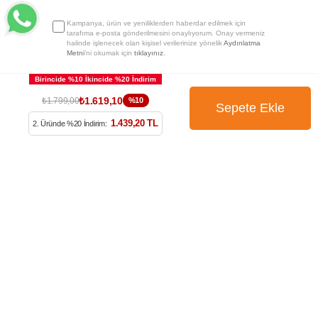
Kampanya, ürün ve yeniliklerden haberdar edilmek için
tarafıma e-posta gönderilmesini onaylıyorum. Onay vermeniz
halinde işlenecek olan kişisel verilerinize yönelik
Aydınlatma
Metni
’ni okumak için
tıklayınız
.
₺1.619,10
₺1.799,00
%10
1.439,20 TL
2. Üründe %20 İndirim: