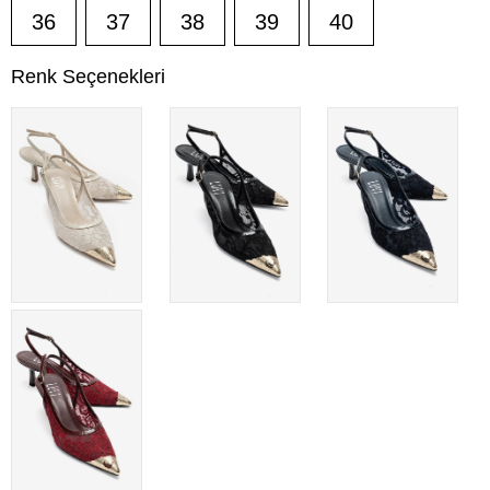
36
37
38
39
40
Renk Seçenekleri