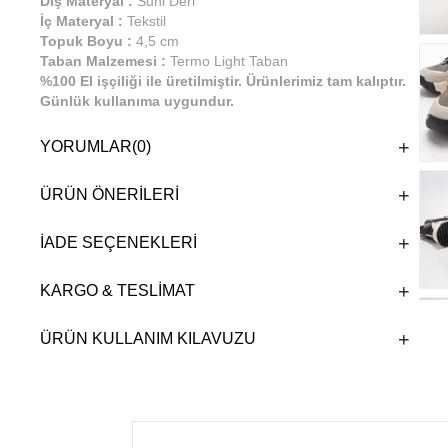
Dış Materyal :
Suni Deri
İç Materyal :
Tekstil
Topuk Boyu :
4,5 cm
Taban Malzemesi :
Termo Light Taban
%100 El işçiliği ile üretilmiştir. Ürünlerimiz tam kalıptır.
Günlük kullanıma uygundur.
YORUMLAR
(0)
ÜRÜN ÖNERILERI
İADE SEÇENEKLERI
KARGO & TESLIMAT
ÜRÜN KULLANIM KILAVUZU