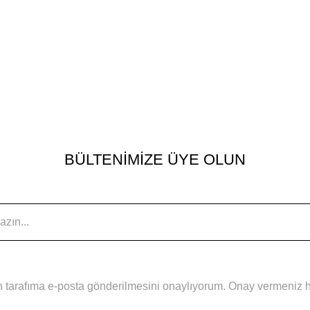
BÜLTENİMİZE ÜYE OLUN
 tarafıma e-posta gönderilmesini onaylıyorum. Onay vermeniz hal