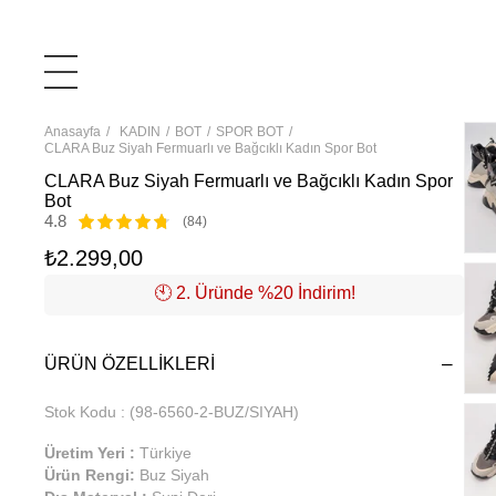
Anasayfa
KADIN
BOT
SPOR BOT
CLARA Buz Siyah Fermuarlı ve Bağcıklı Kadın Spor Bot
CLARA Buz Siyah Fermuarlı ve Bağcıklı Kadın Spor
Bot
4.8
(84)
₺2.299,00
🕙️ 2. Üründe %20 İndirim!
ÜRÜN ÖZELLIKLERI
Stok Kodu
(98-6560-2-BUZ/SIYAH)
Üretim Yeri :
Türkiye
Ürün Rengi:
Buz Siyah