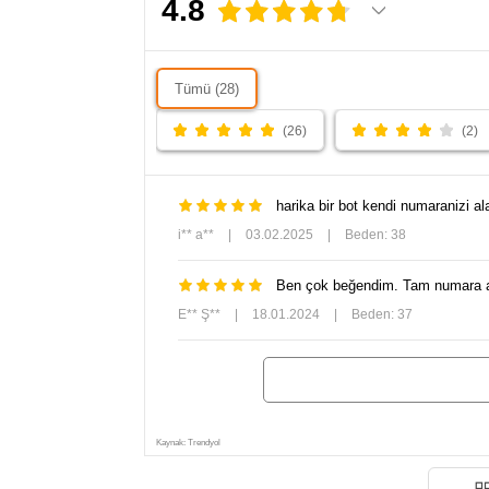
4.8
Tümü (28)
(26)
(2)
harika bir bot kendi numaranizi ala
i** a**
|
03.02.2025
|
Beden: 38
Ben çok beğendim. Tam numara ald
E** Ş**
|
18.01.2024
|
Beden: 37
Kaynak: Trendyol