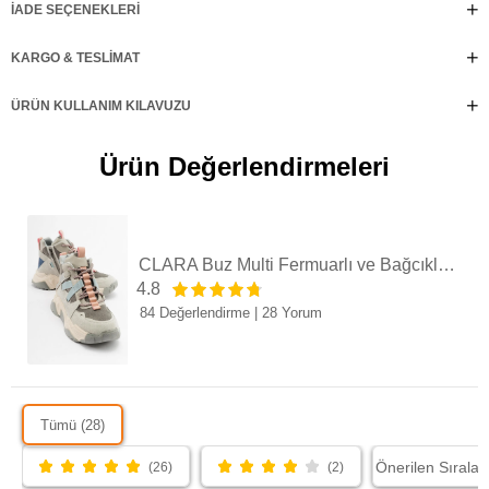
İADE SEÇENEKLERI
KARGO & TESLIMAT
ÜRÜN KULLANIM KILAVUZU
Ürün Değerlendirmeleri
CLARA Buz Multi Fermuarlı ve Bağcıklı Kadın Spor Bot
4.8
84 Değerlendirme
|
28 Yorum
Tümü (28)
(26)
(2)