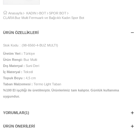
Anasayfa
KADIN
BOT
SPOR BOT
CLARA Buz Multi Fermuarlı ve Bağcıklı Kadın Spor Bot
ÜRÜN ÖZELLIKLERI
Stok Kodu
(98-6560-4-BUZ MULTI)
Üretim Yeri :
Türkiye
Ürün Rengi:
Buz Multi
Dış Materyal :
Suni Deri
İç Materyal :
Tekstil
Topuk Boyu :
4,5 cm
Taban Malzemesi :
Termo Light Taban
%100 El işçiliği ile üretilmiştir. Ürünlerimiz tam kalıptır. Günlük kullanıma
uygundur.
YORUMLAR
(1)
ÜRÜN ÖNERILERI