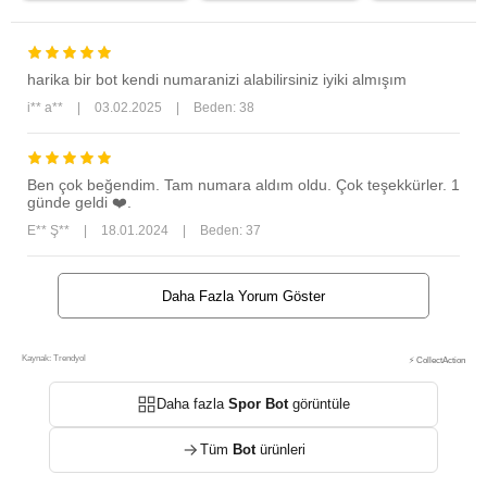
harika bir bot kendi numaranizi alabilirsiniz iyiki almışım
i** a**
|
03.02.2025
|
Beden: 38
Ben çok beğendim. Tam numara aldım oldu. Çok teşekkürler. 1
günde geldi ❤️.
E** Ş**
|
18.01.2024
|
Beden: 37
Daha Fazla Yorum Göster
Kaynak: Trendyol
⚡ CollectAction
Daha fazla
Spor Bot
görüntüle
Tüm
Bot
ürünleri