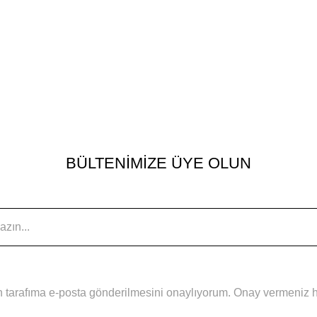
BÜLTENİMİZE ÜYE OLUN
 tarafıma e-posta gönderilmesini onaylıyorum. Onay vermeniz hal