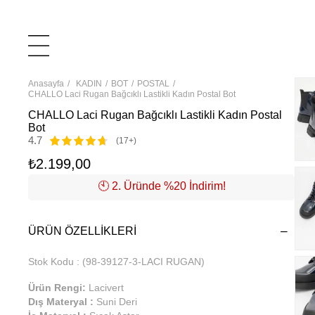
Anasayfa
KADIN
BOT
POSTAL
CHALLO Laci Rugan Bağcıklı Lastikli Kadın Postal Bot
CHALLO Laci Rugan Bağcıklı Lastikli Kadın Postal
Bot
4.7
(17+)
₺2.199,00
🕙️ 2. Üründe %20 İndirim!
ÜRÜN ÖZELLIKLERI
Stok Kodu
(98-39127-3-LACI RUGAN)
Ürün Rengi:
Lacivert
Dış Materyal :
Suni Deri