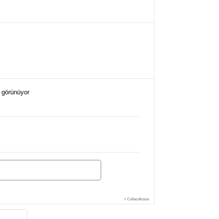
i görünüyor
⚡ CollectAction