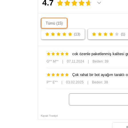
4.7
Tümü (15)
(13)
(1)
cok özenle paketlenmiş kalitesi g
G** M**
|
07.11.2024
|
Beden: 39
Çok rahat bir bot ayağım taraklı o
P** E**
|
03.02.2025
|
Beden: 38
Kaynak: Trendyol