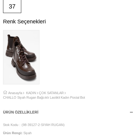
37
Renk Seçenekleri
Anasayfa
KADIN
ÇOK SATANLAR
CHALLO Siyah Rugan Bağcıklı Lastikli Kadın Postal Bot
ÜRÜN ÖZELLIKLERI
Stok Kodu
(98-39127-2-SIYAH RUGAN)
Ürün Rengi:
Siyah