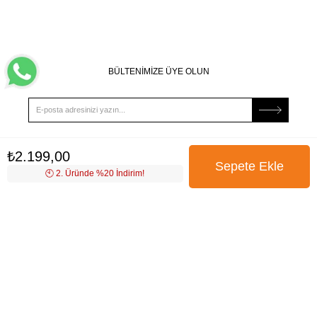
BÜLTENİMİZE ÜYE OLUN
₺2.199,00
Kampanya, ürün ve yeniliklerden haberdar edilmek için
tarafıma e-posta gönderilmesini onaylıyorum. Onay vermeniz
🕙️ 2. Üründe %20 İndirim!
halinde işlenecek olan kişisel verilerinize yönelik
Aydınlatma
Metni
’ni okumak için
tıklayınız
.