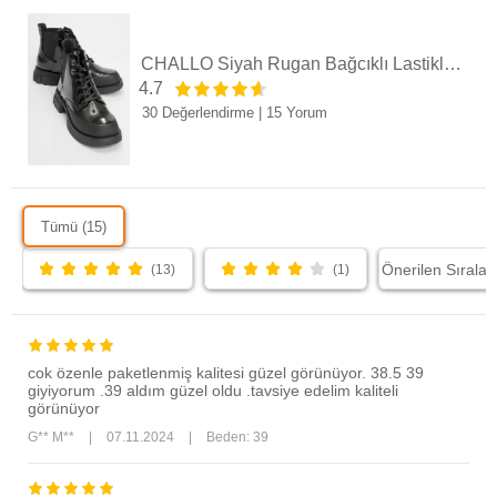
CHALLO Siyah Rugan Bağcıklı Lastikli Kadın Postal Bot
4.7
30 Değerlendirme
|
15 Yorum
Tümü (15)
(13)
(1)
cok özenle paketlenmiş kalitesi güzel görünüyor. 38.5 39
giyiyorum .39 aldım güzel oldu .tavsiye edelim kaliteli
görünüyor
G** M**
|
07.11.2024
|
Beden: 39