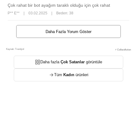
Çok rahat bir bot ayağım taraklı olduğu için çok rahat
P** E**
|
03.02.2025
|
Beden: 38
Daha Fazla Yorum Göster
Kaynak: Trendyol
⚡ CollectAction
Daha fazla
Çok Satanlar
görüntüle
Tüm
Kadın
ürünleri