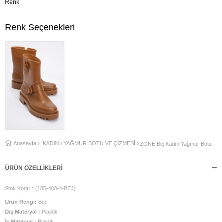
Renk
Renk Seçenekleri
Anasayfa
KADIN
YAĞMUR BOTU VE ÇİZMESİ
ZONE Bej Kadın Yağmur Botu
ÜRÜN ÖZELLIKLERI
Stok Kodu
(185-400-4-BEJ)
Ürün Rengi:
Bej
Dış Materyal :
Plastik
İç Materyal :
Plastik