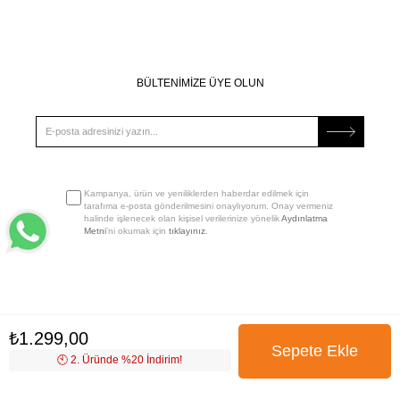
BÜLTENİMİZE ÜYE OLUN
Kampanya, ürün ve yeniliklerden haberdar edilmek için
tarafıma e-posta gönderilmesini onaylıyorum. Onay vermeniz
halinde işlenecek olan kişisel verilerinize yönelik
Aydınlatma
Metni
’ni okumak için
tıklayınız
.
₺1.299,00
🕙️ 2. Üründe %20 İndirim!