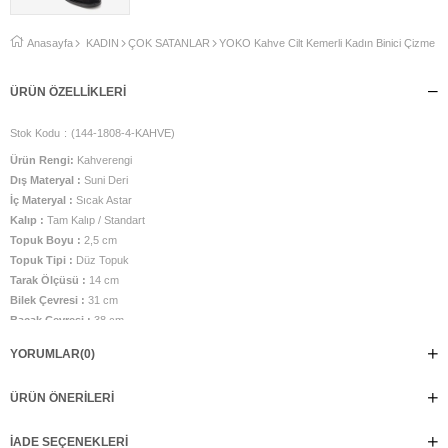
Anasayfa
KADIN
ÇOK SATANLAR
YOKO Kahve Cilt Kemerli Kadın Binici Çizme
ÜRÜN ÖZELLIKLERI
Stok Kodu
(144-1808-4-KAHVE)
Ürün Rengi:
Kahverengi
Dış Materyal :
Suni Deri
İç Materyal :
Sıcak Astar
Kalıp :
Tam Kalıp / Standart
Topuk Boyu :
2,5 cm
Topuk Tipi :
Düz Topuk
Tarak Ölçüsü :
14 cm
Bilek Çevresi :
31 cm
Bacak Çevresi :
38 cm
Bacak Boy Ölçüsü ( Topuktan yukarı) :
39 cm
YORUMLAR
(0)
İç Taban Ölçüsü :
24,5 cm
Taban Malzemesi :
TPU Taban
ÜRÜN ÖNERILERI
Üretim Yeri :
Türkiye
Manken görsel numarası 38 numara olup, belirtilen ölçüler 38 numara için
verilmiştir. Fermuarsız çekme modeldir.
İADE SEÇENEKLERI