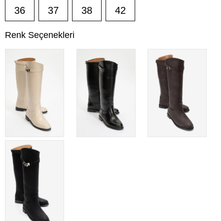
36
37
38
42
Renk Seçenekleri