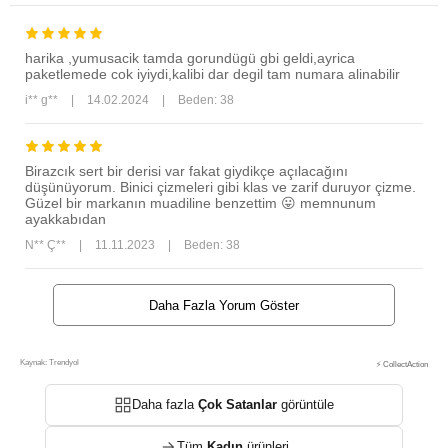
harika ,yumusacik tamda gorundügü gbi geldi,ayrica
paketlemede cok iyiydi,kalibi dar degil tam numara alinabilir
i** g**
|
14.02.2024
|
Beden: 38
Birazcık sert bir derisi var fakat giydikçe açılacağını
düşünüyorum. Binici çizmeleri gibi klas ve zarif duruyor çizme.
Güzel bir markanın muadiline benzettim 😛 memnunum
ayakkabıdan
N** Ç**
|
11.11.2023
|
Beden: 38
Daha Fazla Yorum Göster
Kaynak: Trendyol
⚡ CollectAction
Daha fazla
Çok Satanlar
görüntüle
Tüm
Kadın
ürünleri