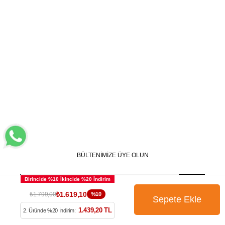
BÜLTENİMİZE ÜYE OLUN
₺1.619,10
₺1.799,00
%10
1.439,20 TL
2. Üründe %20 İndirim:
Kampanya, ürün ve yeniliklerden haberdar edilmek için
tarafıma e-posta gönderilmesini onaylıyorum. Onay vermeniz