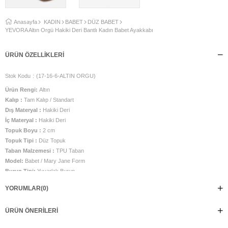
Anasayfa
KADIN
BABET
DÜZ BABET
YEVORA Altın Örgü Hakiki Deri Bantlı Kadın Babet Ayakkabı
ÜRÜN ÖZELLIKLERI
Stok Kodu
(17-16-6-ALTIN ORGU)
Ürün Rengi:
Altın
Kalıp :
Tam Kalıp / Standart
Dış Materyal :
Hakiki Deri
İç Materyal :
Hakiki Deri
Topuk Boyu :
2 cm
Topuk Tipi :
Düz Topuk
Taban Malzemesi :
TPU Taban
Model:
Babet / Mary Jane Form
Burun Tipi:
Yuvarlak Burun
Kullanım:
Günlük Stil, Şehir Hayatı, Smart Casual Kombinler
YORUMLAR
(0)
Üretim Yeri :
Türkiye
Işığı üzerinde taşıyan YEVORA, altın rengin büyüleyici etkisiyle tüm bakışları
ÜRÜN ÖNERILERI
üzerine çekiyor.
Örgü deri dokusunun güçlü karakteri, altın rengin göz alıcı ışıltısıyla birleşerek