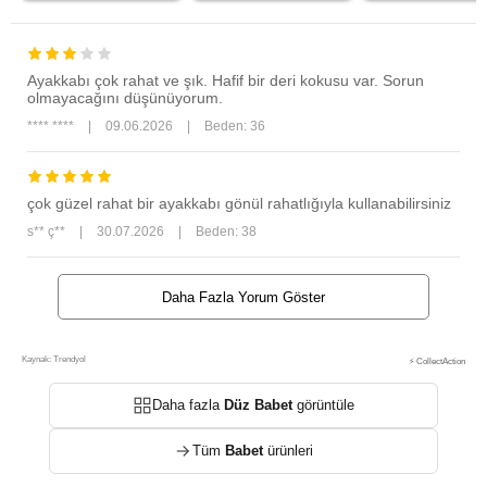
Ayakkabı çok rahat ve şık. Hafif bir deri kokusu var. Sorun
olmayacağını düşünüyorum.
**** ****
|
09.06.2026
|
Beden: 36
çok güzel rahat bir ayakkabı gönül rahatlığıyla kullanabilirsiniz
s** ç**
|
30.07.2026
|
Beden: 38
Daha Fazla Yorum Göster
Kaynak: Trendyol
⚡ CollectAction
Daha fazla
Düz Babet
görüntüle
Tüm
Babet
ürünleri