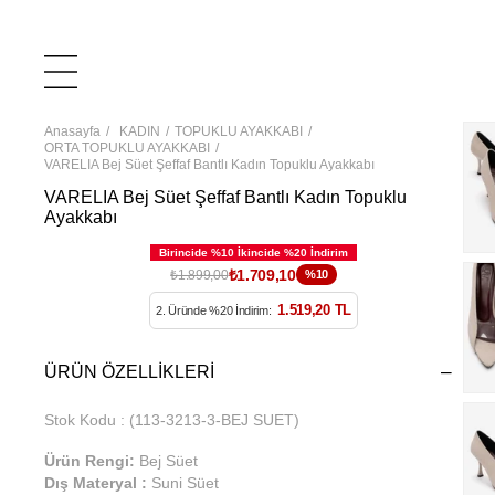
Anasayfa
KADIN
TOPUKLU AYAKKABI
ORTA TOPUKLU AYAKKABI
VARELIA Bej Süet Şeffaf Bantlı Kadın Topuklu Ayakkabı
VARELIA Bej Süet Şeffaf Bantlı Kadın Topuklu
Ayakkabı
₺1.709,10
₺1.899,00
%10
1.519,20 TL
2. Üründe %20 İndirim:
ÜRÜN ÖZELLIKLERI
Stok Kodu
(113-3213-3-BEJ SUET)
Ürün Rengi:
Bej Süet
Dış Materyal :
Suni Süet