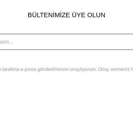
BÜLTENİMİZE ÜYE OLUN
 tarafıma e-posta gönderilmesini onaylıyorum. Onay vermeniz hal