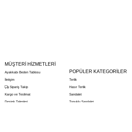
MÜŞTERİ HİZMETLERİ
POPÜLER KATEGORİLER
Ayakkabı Beden Tablosu
İletişim
Terlik
Sipariş Takip
Hasır Terlik
Kargo ve Teslimat
Sandalet
Destek Talepleri
Topuklu Sandalet
Favorilerim