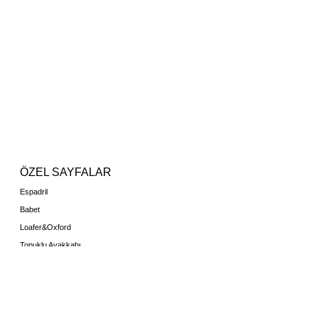
ÖZEL SAYFALAR
Espadril
Babet
Loafer&Oxford
Topuklu Ayakkabı