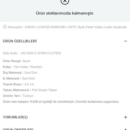
Ürün stoklarımızda kalmamıştır.
Anasayfa
KADIN
LOAFER AYAKKABI
UNTE Siyah Floter Kadın Loafer Ayakkabı
ÜRÜN ÖZELLIKLERI
Stok Kodu
(46-5003-5-SIYAH FLOTER)
Ürün Rengi:
Siyah
Kalıp :
Tam Kalıp / Standart
Dış Materyal :
Suni Deri
İç Materyal :
Suni Deri
Topuk Boyu :
4,5 cm
Taban Malzemesi :
Poli Üretan Taban
Üretim Yeri :
Türkiye
Ürün tam kalıptır. %100 el işçiliği ile üretilmiştir. Günlük kullanıma uygundur.
YORUMLAR
(1)