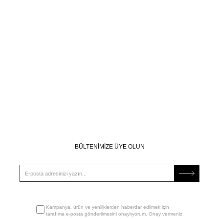
BÜLTENİMİZE ÜYE OLUN
Kampanya, ürün ve yeniliklerden haberdar edilmek için
tarafıma e-posta gönderilmesini onaylıyorum. Onay vermeniz