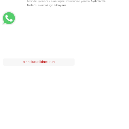
halinde işlenecek olan kişisel verilerinize yönelik
Aydınlatma
Metni
’ni okumak için
tıklayınız
.
birinciurunikinciurun