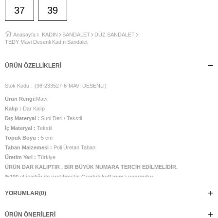
37
39
Anasayfa
KADIN
SANDALET
DÜZ SANDALET
TEDY Mavi Desenli Kadın Sandalet
ÜRÜN ÖZELLIKLERI
Stok Kodu
(98-233527-6-MAVI DESENLI)
Ürün Rengi:
Mavi
Kalıp :
Dar Kalıp
Dış Materyal :
Suni Deri / Tekstil
İç Materyal :
Tekstil
Topuk Boyu :
5 cm
Taban Malzemesi :
Poli Üretan Taban
Üretim Yeri :
Türkiye
ÜRÜN DAR KALIPTIR , BİR BÜYÜK NUMARA TERCİH EDİLMELİDİR.
%100 el işçiliği ile üretilmiştir. Günlük kullanıma uygundur.
YORUMLAR
(0)
ÜRÜN ÖNERILERI