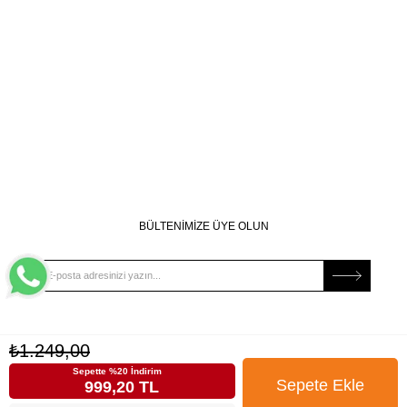
BÜLTENİMİZE ÜYE OLUN
Kampanya, ürün ve yeniliklerden haberdar edilmek için
₺1.249,00
tarafıma e-posta gönderilmesini onaylıyorum. Onay vermeniz
halinde işlenecek olan kişisel verilerinize yönelik
Aydınlatma
Sepette %20 İndirim
Metni
’ni okumak için
tıklayınız
.
999,20 TL