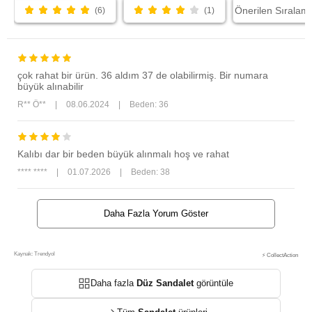
(6)
(1)
çok rahat bir ürün. 36 aldım 37 de olabilirmiş. Bir numara
büyük alınabilir
R** Ö**
|
08.06.2024
|
Beden: 36
Kalıbı dar bir beden büyük alınmalı hoş ve rahat
**** ****
|
01.07.2026
|
Beden: 38
Daha Fazla Yorum Göster
Kaynak: Trendyol
⚡ CollectAction
Daha fazla
Düz Sandalet
görüntüle