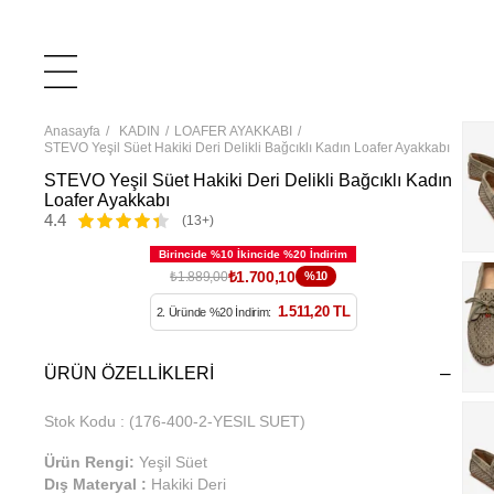
Anasayfa
KADIN
LOAFER AYAKKABI
STEVO Yeşil Süet Hakiki Deri Delikli Bağcıklı Kadın Loafer Ayakkabı
STEVO Yeşil Süet Hakiki Deri Delikli Bağcıklı Kadın
Loafer Ayakkabı
4.4
(13+)
₺1.700,10
₺1.889,00
%10
1.511,20 TL
2. Üründe %20 İndirim:
ÜRÜN ÖZELLIKLERI
Stok Kodu
(176-400-2-YESIL SUET)
Ürün Rengi:
Yeşil Süet
Dış Materyal :
Hakiki Deri