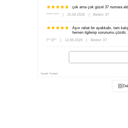
çok ama çok güzel 37 numara aldı
**** ****
|
25.06.2026
|
Beden: 37
Aşırı rahat bir ayakkabı, tam kalı
hemen ilgilenip sorunumu çözdü. 
İ** Ö**
|
12.06.2026
|
Beden: 37
Kaynak: Trendyol
Da