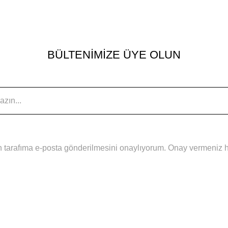
BÜLTENİMİZE ÜYE OLUN
 tarafıma e-posta gönderilmesini onaylıyorum. Onay vermeniz hal