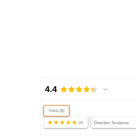
perforajlı yüzey yapısı özellikle sıcak havalarda
ferahlık hissini artırır. Yeşilin doğal ve sofistike tonu
ise kombinlerine sakin ama etkileyici bir imza bırakır.
Stil Önerisi:
STEVO’yu bej keten pantolon ve açık ton bir gömlekle
kombinleyerek yazın rafine şıklığını yakalayabilirsin.
Daha casual bir görünüm için şort ve basic tişört ile
tamamlayarak effortless bir stil elde edebilirsin.
*
Charm detayı sadece ayakkabının bir tekinde yer
almaktadır.
4.4
Tümü (6)
(4)