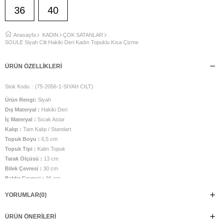
36
40
Anasayfa
KADIN
ÇOK SATANLAR
SOULE Siyah Cilt Hakiki Deri Kadın Topuklu Kısa Çizme
ÜRÜN ÖZELLIKLERI
Stok Kodu
(75-2056-1-SIYAH CILT)
Ürün Rengi:
Siyah
Dış Materyal :
Hakiki Deri
İç Materyal :
Sıcak Astar
Kalıp :
Tam Kalıp / Standart
Topuk Boyu :
6,5 cm
Topuk Tipi :
Kalın Topuk
Tarak Ölçüsü :
13 cm
Bilek Çevresi :
30 cm
Baldır Çevresi :
36 cm
Bacak Boy Ölçüsü ( Topuktan yukarı) :
29 cm
YORUMLAR
(0)
İç Taban Ölçüsü :
24,5 cm
Taban Malzemesi :
TPU Taban
ÜRÜN ÖNERILERI
Üretim Yeri :
Türkiye