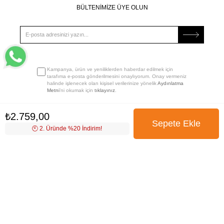
BÜLTENİMİZE ÜYE OLUN
Kampanya, ürün ve yeniliklerden haberdar edilmek için
tarafıma e-posta gönderilmesini onaylıyorum. Onay vermeniz
halinde işlenecek olan kişisel verilerinize yönelik
Aydınlatma
Metni
’ni okumak için
tıklayınız
.
₺2.759,00
🕙️ 2. Üründe %20 İndirim!