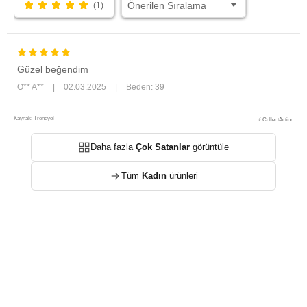
(1)
Güzel beğendim
O** A**
|
02.03.2025
|
Beden: 39
Kaynak: Trendyol
⚡ CollectAction
Daha fazla
Çok Satanlar
görüntüle
Tüm
Kadın
ürünleri