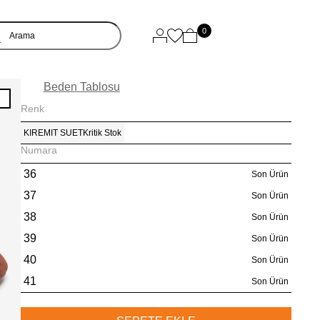
0
Beden Tablosu
I
Renk
KIREMIT SUET
Kritik Stok
Numara
36
Son Ürün
37
Son Ürün
38
Son Ürün
39
Son Ürün
40
Son Ürün
41
Son Ürün