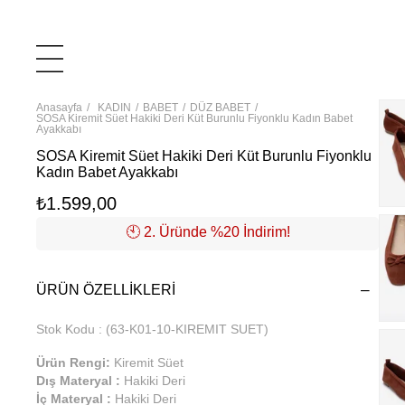
Anasayfa
KADIN
BABET
DÜZ BABET
SOSA Kiremit Süet Hakiki Deri Küt Burunlu Fiyonklu Kadın Babet
Ayakkabı
SOSA Kiremit Süet Hakiki Deri Küt Burunlu Fiyonklu
Kadın Babet Ayakkabı
₺1.599,00
🕙️ 2. Üründe %20 İndirim!
ÜRÜN ÖZELLIKLERI
Stok Kodu
(63-K01-10-KIREMIT SUET)
Ürün Rengi:
Kiremit Süet
Dış Materyal :
Hakiki Deri
İç Materyal :
Hakiki Deri