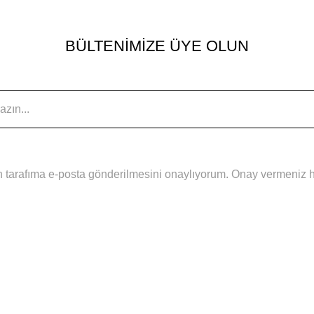
BÜLTENİMİZE ÜYE OLUN
 tarafıma e-posta gönderilmesini onaylıyorum. Onay vermeniz hal