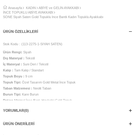
Anasayfa
KADIN
ABİYE ve GELİN AYAKKABI
İNCE TOPUKLU ABİYE AYAKKABI
SONE Siyah Saten Gold Topuklu İnce Bantlı Kadın Topuklu Ayakkabı
ÜRÜN ÖZELLIKLERI
Stok Kodu
(113-2275-1-SIYAH SATEN)
Ürün Rengi:
Siyah
Dış Materyal :
Tekstil
İç Materyal :
Suni Deri / Tekstil
Kalıp :
Tam Kalıp / Standart
Topuk Boyu :
9 cm
Topuk Tipi:
Özel Tasarım Gold Metal İnce Topuk
Taban Malzemesi :
Neolit Taban
Burun Tipi:
Kare Burun
Detay:
Minimal İnce Bant, Heykelsi Gold Topuk
Kullanım Alanı:
Davet, Gece Kombinleri, Özel Etkinlikler, Şık Şehir Stili
YORUMLAR
(0)
Üretim Yeri :
Türkiye
SONE, modern minimalizmi sanat eseri gibi görünen topuk tasarımıyla
ÜRÜN ÖNERILERI
buluşturan iddialı bir stile sahip. İnce bant detayları ve bileği zarif şekilde saran
formu ayağa feminen bir duruş kazandırırken, altın metal görünümlü özel