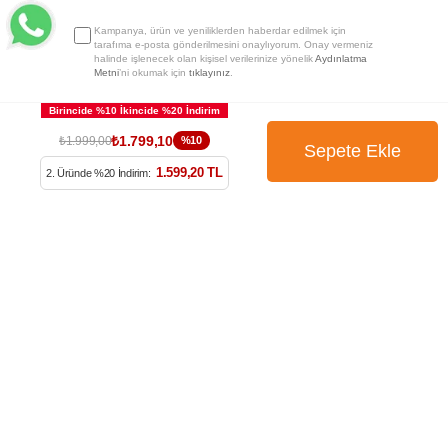
Kampanya, ürün ve yeniliklerden haberdar edilmek için
tarafıma e-posta gönderilmesini onaylıyorum. Onay vermeniz
halinde işlenecek olan kişisel verilerinize yönelik
Aydınlatma
Metni
’ni okumak için
tıklayınız
.
₺1.799,10
₺1.999,00
%10
1.599,20 TL
2. Üründe %20 İndirim: