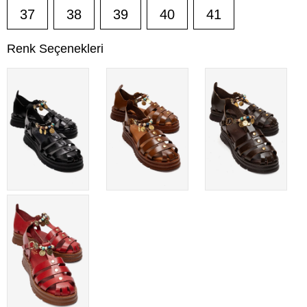
37
38
39
40
41
Renk Seçenekleri