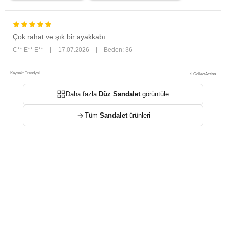
Çok rahat ve şık bir ayakkabı
C** E** E**
|
17.07.2026
|
Beden: 36
Kaynak: Trendyol
⚡ CollectAction
Daha fazla
Düz Sandalet
görüntüle
Tüm
Sandalet
ürünleri