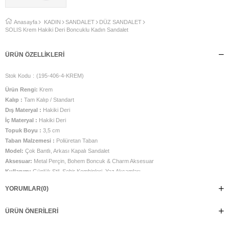
Anasayfa
KADIN
SANDALET
DÜZ SANDALET
SOLIS Krem Hakiki Deri Boncuklu Kadın Sandalet
ÜRÜN ÖZELLIKLERI
Stok Kodu
(195-406-4-KREM)
Ürün Rengi:
Krem
Kalıp :
Tam Kalıp / Standart
Dış Materyal :
Hakiki Deri
İç Materyal :
Hakiki Deri
Topuk Boyu :
3,5 cm
Taban Malzemesi :
Poliüretan Taban
Model:
Çok Bantlı, Arkası Kapalı Sandalet
Aksesuar:
Metal Perçin, Bohem Boncuk & Charm Aksesuar
Kullanım:
Günlük Stil, Şehir Kombinleri, Yaz Akşamları
Üretim Yeri :
Türkiye
YORUMLAR
(0)
SOLIS, doğal zarafeti modern detaylarla buluşturarak yaz stiline ferah ve
sofistike bir dokunuş katıyor. Hakiki derinin yumuşak krem tonu,
ÜRÜN ÖNERILERI
SOLIS'in güçlü tasarım çizgilerini daha zarif bir görünüme dönüştürürken her
kombine aydınlık ve şık bir hava kazandırıyor. Ön bölümde yer alan çok bantlı