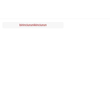
birinciurunikinciurun
LUVİ
MÜŞTERİ HİZMETLERİ
POPÜLER KATEGORİLER
ÖZEL SAYFALAR