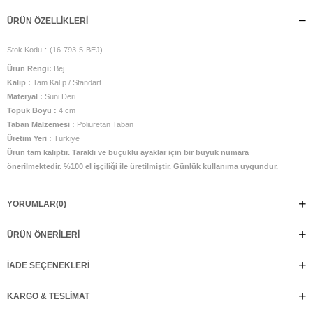
ÜRÜN ÖZELLIKLERI
Stok Kodu
(16-793-5-BEJ)
Ürün Rengi:
Bej
Kalıp :
Tam Kalıp / Standart
Materyal :
Suni Deri
Topuk Boyu :
4 cm
Taban Malzemesi :
Poliüretan Taban
Üretim Yeri :
Türkiye
Ürün tam kalıptır. Taraklı ve buçuklu ayaklar için bir büyük numara
önerilmektedir. %100 el işçiliği ile üretilmiştir. Günlük kullanıma uygundur.
YORUMLAR
(0)
ÜRÜN ÖNERILERI
İADE SEÇENEKLERI
KARGO & TESLIMAT