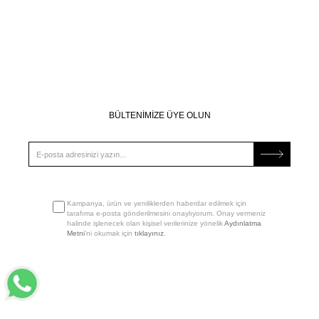
BÜLTENİMİZE ÜYE OLUN
Kampanya, ürün ve yeniliklerden haberdar edilmek için
tarafıma e-posta gönderilmesini onaylıyorum. Onay vermeniz
halinde işlenecek olan kişisel verilerinize yönelik
Aydınlatma
Metni
’ni okumak için
tıklayınız
.