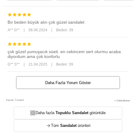
Bır beden büyük alın çok güzel sandalet
A** G**
|
06.06.2024
|
Beden: 39
çok güzel yumuşacık süeti. en cekincem sert olurmu acaba
diyordum ama çok konforlu
G** S**
|
21.04.2025
|
Beden: 39
Daha Fazla Yorum Göster
Kaynak: Trendyol
⚡ CollectAction
Daha fazla
Topuklu Sandalet
görüntüle
Tüm
Sandalet
ürünleri