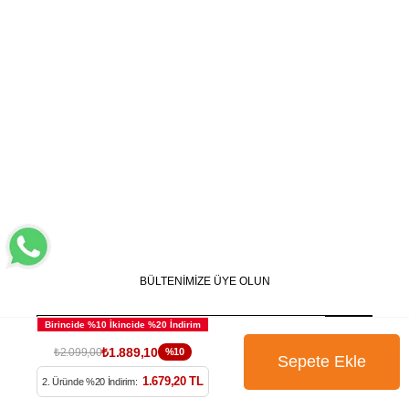
BÜLTENİMİZE ÜYE OLUN
₺1.889,10
₺2.099,00
%10
1.679,20 TL
2. Üründe %20 İndirim:
Kampanya, ürün ve yeniliklerden haberdar edilmek için
tarafıma e-posta gönderilmesini onaylıyorum. Onay vermeniz