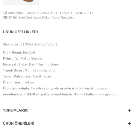
Anasayfa
KADIN
SANDALET
TOPUKLU SANDALET
SİNTA Bej Süet Deri Kadın Dolgu Topuk Sandalet
ÜRÜN ÖZELLIKLERI
Stok Kodu
(170-5001-2-BEJ SUET)
Ürün Rengi:
Bej Süet
Kalıp :
Tam Kalıp / Standart
Materyal :
Hakiki Deri / Hasır İp Örme
Topuk Boyu :
9 cm (2 cm platform)
Taban Malzemesi :
Neolit Taban
Üretim Yeri :
Türkiye
Ürün tam kalıptır. Taraklı ve buçuklu ayaklar için bir büyük numara
önerilmektedir %100 el işçiliği ile üretilmiştir. Günlük kullanıma uygundur.
YORUMLAR
(0)
ÜRÜN ÖNERILERI