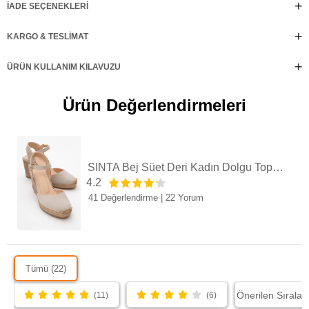
İADE SEÇENEKLERI
KARGO & TESLIMAT
ÜRÜN KULLANIM KILAVUZU
Ürün Değerlendirmeleri
SİNTA Bej Süet Deri Kadın Dolgu Topuk Sandalet
4.2
41 Değerlendirme
|
22 Yorum
Tümü (22)
(11)
(6)