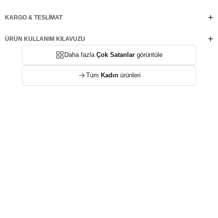
de stil sahibi bir görünüm sunar. Göz alıcı tasarımı sayesinde ofis stilinden
hafta sonu gezilerine kadar her anınıza eşlik edecek SERENA, hem rahatlık hem
KARGO & TESLIMAT
de zamansız bir stil arayanlar için mükemmel bir seçim. Günlük yaşamda
sadeliği ve lüksü bir arada deneyimlemek isteyenler için vazgeçilmez!
ÜRÜN KULLANIM KILAVUZU
Daha fazla
Çok Satanlar
görüntüle
Tüm
Kadın
ürünleri