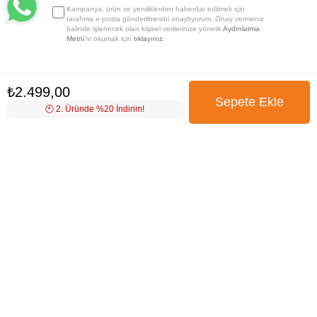
Kampanya, ürün ve yeniliklerden haberdar edilmek için
tarafıma e-posta gönderilmesini onaylıyorum. Onay vermeniz
halinde işlenecek olan kişisel verilerinize yönelik
Aydınlatma
Metni
’ni okumak için
tıklayınız
.
₺2.499,00
🕙️ 2. Üründe %20 İndirim!