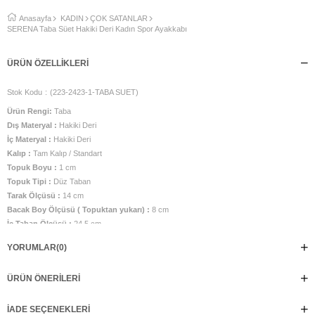
Anasayfa
KADIN
ÇOK SATANLAR
SERENA Taba Süet Hakiki Deri Kadın Spor Ayakkabı
ÜRÜN ÖZELLIKLERI
Stok Kodu
(223-2423-1-TABA SUET)
Ürün Rengi:
Taba
Dış Materyal :
Hakiki Deri
İç Materyal :
Hakiki Deri
Kalıp :
Tam Kalıp / Standart
Topuk Boyu :
1 cm
Topuk Tipi :
Düz Taban
Tarak Ölçüsü :
14 cm
Bacak Boy Ölçüsü ( Topuktan yukarı) :
8 cm
İç Taban Ölçüsü :
24,5 cm
Taban Malzemesi :
TPU Taban
YORUMLAR
(0)
Üretim Yeri :
Türkiye
Manken görsel numarası 38 numara olup, belirtilen ölçüler 38 numara için
ÜRÜN ÖNERILERI
verilmiştir.
Doğal tonların zarafetiyle şıklığı buluşturan SERENA, her kombininize sofistike
bir dokunuş katıyor. Yumuşak deri yapısı ve ince işçiliği ile hem konforlu hem
İADE SEÇENEKLERI