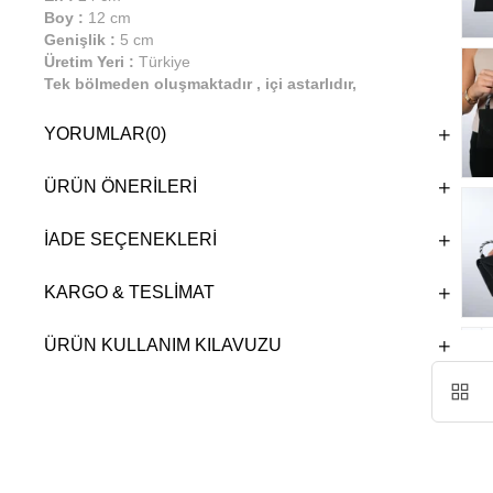
Boy :
12 cm
Genişlik :
5 cm
Üretim Yeri :
Türkiye
Tek bölmeden oluşmaktadır , içi astarlıdır,
mıknatıs kapamalıdır, zincir askısı mevcuttur.
YORUMLAR
(0)
ÜRÜN ÖNERILERI
İADE SEÇENEKLERI
KARGO & TESLIMAT
ÜRÜN KULLANIM KILAVUZU