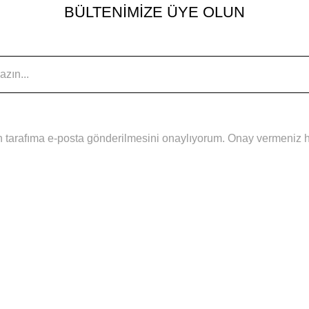
BÜLTENİMİZE ÜYE OLUN
 tarafıma e-posta gönderilmesini onaylıyorum. Onay vermeniz hal