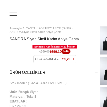
Anasayfa
ÇANTA
PORTFOY ABİYE ÇANTA
SANDRA Siyah Simli Kadın Abiye Çanta
SANDRA Siyah Simli Kadın Abiye Çanta
₺899,10
₺999,00
%10
799,20 TL
2. Üründe %20 İndirim:
ÜRÜN ÖZELLIKLERI
Stok Kodu
(132-413-8-SIYAH SIMLI)
Ürün Rengi:
Siyah
Materyal :
Tekstil
EBATLAR :
En :
24 cm