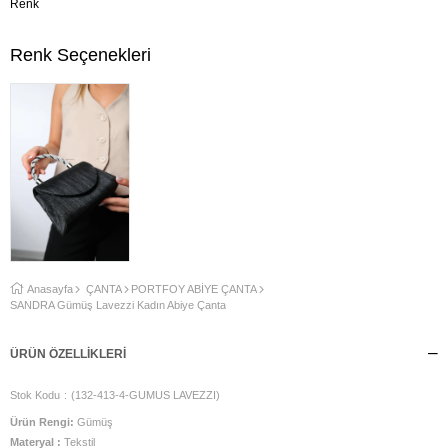
Renk
Renk Seçenekleri
Anasayfa
ÇANTA
PORTFOY ABİYE ÇANTA
SANDRA Gümüş Lavezzi Kadın Abiye Çanta
ÜRÜN ÖZELLIKLERI
Stok Kodu
(132-413-4-GUMUS LAVEZZI)
Ürün Rengi:
Gümüş
Materyal :
Tekstil