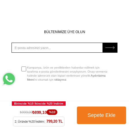
BÜLTENİMİZE ÜYE OLUN
Kampanya, ürün ve yeniliklerden haberdar edilmek için
tarafıma e-posta gönderilmesini onaylıyorum. Onay vermeniz
halinde işlenecek olan kişisel verilerinize yönelik
Aydınlatma
Metni
’ni okumak için
tıklayınız
.
₺899,10
₺999,00
%10
799,20 TL
2. Üründe %20 İndirim: