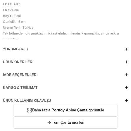
EBATLAR :
En :
24 cm
Boy :
12 cm
Genişlik :
5 cm
Üretim Yeri :
Türkiye
Tek bölmeden oluşmaktadır , içi astarlıdır, mıknatıs kapamalıdır, zincir askısı
mevcuttur.
YORUMLAR
(0)
ÜRÜN ÖNERILERI
İADE SEÇENEKLERI
KARGO & TESLIMAT
ÜRÜN KULLANIM KILAVUZU
Daha fazla
Portfoy Abiye Çanta
görüntüle
Tüm
Çanta
ürünleri