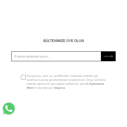
BÜLTENİMİZE ÜYE OLUN
Kampanya, ürün ve yeniliklerden haberdar edilmek için
tarafıma e-posta gönderilmesini onaylıyorum. Onay vermeniz
halinde işlenecek olan kişisel verilerinize yönelik
Aydınlatma
Metni
’ni okumak için
tıklayınız
.