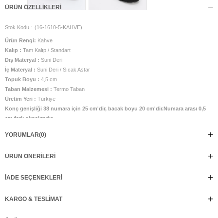
ÜRÜN ÖZELLIKLERI
Stok Kodu
(16-1610-5-KAHVE)
Ürün Rengi:
Kahve
Kalıp :
Tam Kalıp / Standart
Dış Materyal :
Suni Deri
İç Materyal :
Suni Deri / Sıcak Astar
Topuk Boyu :
4,5 cm
Taban Malzemesi :
Termo Taban
Üretim Yeri :
Türkiye
Konç genişliği 38 numara için 25 cm'dir, bacak boyu 20 cm'dir.Numara arası 0,5
cm fark olmaktadır.
Ürün tam kalıptır. Taraklı ve buçuklu ayaklar için bir büyük numara
YORUMLAR
(0)
önerilmektedir
%100 el işçiliği ile üretilmiştir. Günlük kullanıma uygundur.
ÜRÜN ÖNERILERI
İADE SEÇENEKLERI
KARGO & TESLIMAT