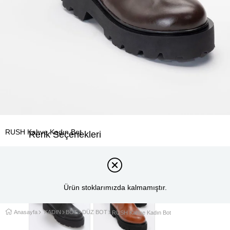
RUSH Kahve Kadın Bot
Renk Seçenekleri
Ürün stoklarımızda kalmamıştır.
Anasayfa
KADIN
BOT
DÜZ BOT
RUSH Kahve Kadın Bot