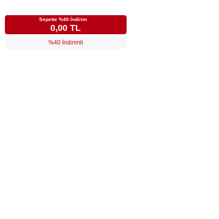
Sepette %40 İndirim
0,00 TL
%40 İndirimli
LUVİ
MÜŞTERİ HİZMETLERİ
POPÜLER KATEGORİLER
ÖZEL SAYFALAR