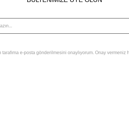
 tarafıma e-posta gönderilmesini onaylıyorum. Onay vermeniz hal