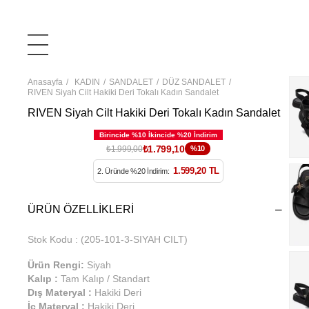
Anasayfa
KADIN
SANDALET
DÜZ SANDALET
RIVEN Siyah Cilt Hakiki Deri Tokalı Kadın Sandalet
RIVEN Siyah Cilt Hakiki Deri Tokalı Kadın Sandalet
₺1.799,10
₺1.999,00
%10
1.599,20 TL
2. Üründe %20 İndirim:
ÜRÜN ÖZELLIKLERI
Stok Kodu
(205-101-3-SIYAH CILT)
Ürün Rengi:
Siyah
Kalıp :
Tam Kalıp / Standart
Dış Materyal :
Hakiki Deri
İç Materyal :
Hakiki Deri