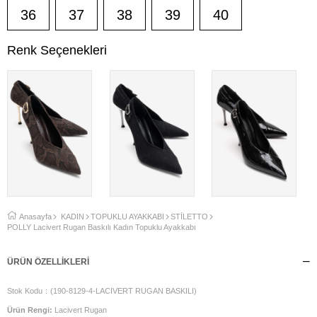
36
37
38
39
40
Renk Seçenekleri
Anasayfa
KADIN
TOPUKLU AYAKKABI
STİLETTO
POLLY Lacivert Rugan Baskılı Kadın Topuklu Ayakkabı
ÜRÜN ÖZELLIKLERI
Stok Kodu
(190-8129-4-LACIVERT RUGAN BASKILI)
Ürün Rengi:
Lacivert Rugan