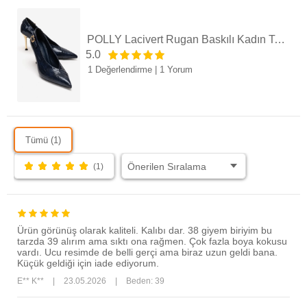
POLLY Lacivert Rugan Baskılı Kadın Topuklu Ayakkabı
5.0
1 Değerlendirme
|
1 Yorum
Tümü (1)
(1)
Ürün görünüş olarak kaliteli. Kalıbı dar. 38 giyem biriyim bu
tarzda 39 alırım ama sıktı ona rağmen. Çok fazla boya kokusu
vardı. Ucu resimde de belli gerçi ama biraz uzun geldi bana.
Küçük geldiği için iade ediyorum.
E** K**
|
23.05.2026
|
Beden: 39