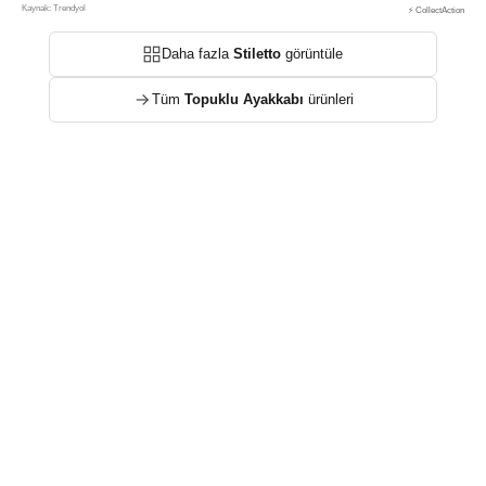
Kaynak: Trendyol
⚡ CollectAction
Daha fazla
Stiletto
görüntüle
Tüm
Topuklu Ayakkabı
ürünleri