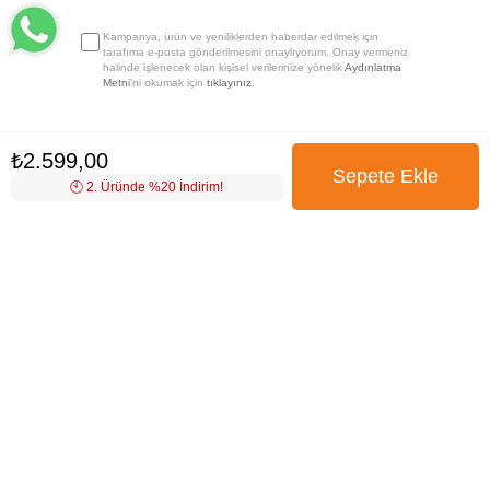
Kampanya, ürün ve yeniliklerden haberdar edilmek için
tarafıma e-posta gönderilmesini onaylıyorum. Onay vermeniz
halinde işlenecek olan kişisel verilerinize yönelik
Aydınlatma
Metni
’ni okumak için
tıklayınız
.
₺2.599,00
🕙️ 2. Üründe %20 İndirim!