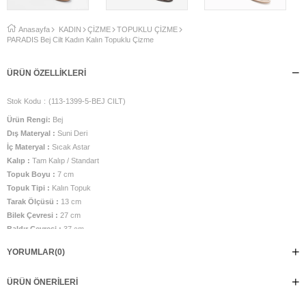
Anasayfa
KADIN
ÇİZME
TOPUKLU ÇİZME
PARADİS Bej Cilt Kadın Kalın Topuklu Çizme
ÜRÜN ÖZELLIKLERI
Stok Kodu
(113-1399-5-BEJ CILT)
Ürün Rengi:
Bej
Dış Materyal :
Suni Deri
İç Materyal :
Sıcak Astar
Kalıp :
Tam Kalıp / Standart
Topuk Boyu :
7 cm
Topuk Tipi :
Kalın Topuk
Tarak Ölçüsü :
13 cm
Bilek Çevresi :
27 cm
Baldır Çevresi :
37 cm
Bacak Boy Ölçüsü ( Topuktan yukarı) :
37 cm
YORUMLAR
(0)
İç Taban Ölçüsü :
24,5 cm
Taban Malzemesi :
Neolit Taban
ÜRÜN ÖNERILERI
Üretim Yeri :
Türkiye
Manken görsel numarası 38 numara olup, belirtilen ölçüler 38 numara için