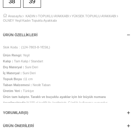
38
39
Anasayfa
KADIN
TOPUKLU AYAKKABI
YÜKSEK TOPUKLU AYAKKABI
OLNEY Yeşil Kadın Topuklu Ayakkabı
ÜRÜN ÖZELLIKLERI
Stok Kodu
(124-7803-8-YESIL)
Ürün Rengi:
Yeşil
Kalıp :
Tam Kalıp / Standart
Dış Materyal :
Suni Deri
İç Materyal :
Suni Deri
Topuk Boyu :
11 cm
Taban Malzemesi :
Neolit Taban
Üretim Yeri :
Türkiye
Ürün tam kalıptır. Taraklı ve buçuklu ayaklar için bir büyük numara
önerilmektedir
%100 el işçiliği ile üretilmiştir. Günlük kullanıma uygundur.
YORUMLAR
(0)
ÜRÜN ÖNERILERI