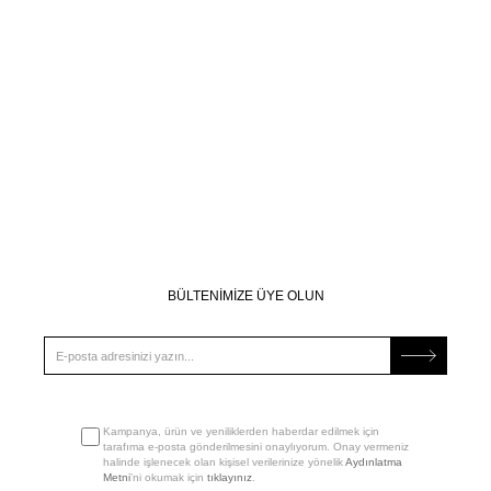
BÜLTENİMİZE ÜYE OLUN
Kampanya, ürün ve yeniliklerden haberdar edilmek için
tarafıma e-posta gönderilmesini onaylıyorum. Onay vermeniz
halinde işlenecek olan kişisel verilerinize yönelik
Aydınlatma
Metni
’ni okumak için
tıklayınız
.