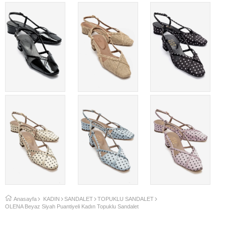
Anasayfa
KADIN
SANDALET
TOPUKLU SANDALET
OLENA Beyaz Siyah Puantiyeli Kadın Topuklu Sandalet