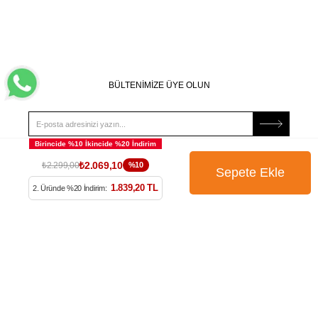
BÜLTENİMİZE ÜYE OLUN
₺2.069,10
₺2.299,00
%10
Kampanya, ürün ve yeniliklerden haberdar edilmek için
tarafıma e-posta gönderilmesini onaylıyorum. Onay vermeniz
1.839,20 TL
2. Üründe %20 İndirim:
halinde işlenecek olan kişisel verilerinize yönelik
Aydınlatma
Metni
’ni okumak için
tıklayınız
.