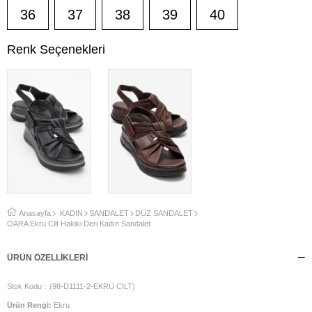
36
37
38
39
40
Renk Seçenekleri
Anasayfa
KADIN
SANDALET
DÜZ SANDALET
OARA Ekru Cilt Hakiki Deri Kadın Sandalet
ÜRÜN ÖZELLIKLERI
Stok Kodu
(98-D1111-2-EKRU CILT)
Ürün Rengi:
Ekru