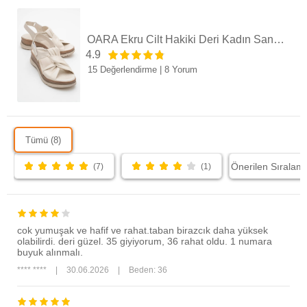
OARA Ekru Cilt Hakiki Deri Kadın Sandalet
4.9
15 Değerlendirme
|
8 Yorum
Tümü (8)
(7)
(1)
cok yumuşak ve hafif ve rahat.taban birazcık daha yüksek
olabilirdi. deri güzel. 35 giyiyorum, 36 rahat oldu. 1 numara
buyuk alınmalı.
**** ****
|
30.06.2026
|
Beden: 36