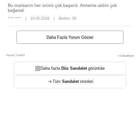
Bu markanın her ürünü çok başarılı. Anneme aldım çok
beğendi
**** ****
|
24.05.2026
|
Beden: 38
Daha Fazla Yorum Göster
Kaynak: Trendyol
⚡ CollectAction
Daha fazla
Düz Sandalet
görüntüle
Tüm
Sandalet
ürünleri