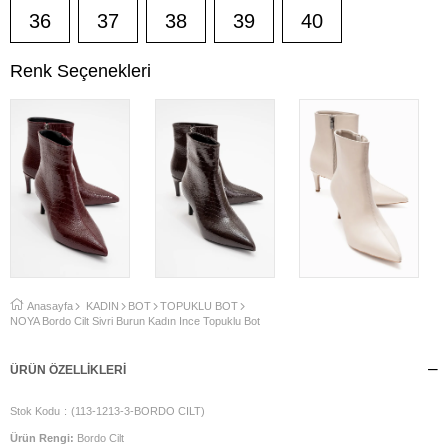
36
37
38
39
40
Renk Seçenekleri
Anasayfa
KADIN
BOT
TOPUKLU BOT
NOYA Bordo Cilt Sivri Burun Kadın İnce Topuklu Bot
ÜRÜN ÖZELLIKLERI
Stok Kodu
(113-1213-3-BORDO CILT)
Ürün Rengi:
Bordo Cilt