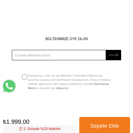
BÜLTENİMİZE ÜYE OLUN
Kampanya, ürün ve yeniliklerden haberdar edilmek için
tarafıma e-posta gönderilmesini onaylıyorum. Onay vermeniz
halinde işlenecek olan kişisel verilerinize yönelik
Aydınlatma
Metni
’ni okumak için
tıklayınız
.
₺1.999,00
🕙️ 2. Üründe %20 İndirim!