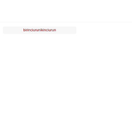
birinciurunikinciurun
LUVİ
MÜŞTERİ HİZMETLERİ
POPÜLER KATEGORİLER
ÖZEL SAYFALAR