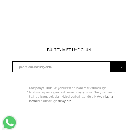
BÜLTENİMİZE ÜYE OLUN
Kampanya, ürün ve yeniliklerden haberdar edilmek için
tarafıma e-posta gönderilmesini onaylıyorum. Onay vermeniz
halinde işlenecek olan kişisel verilerinize yönelik
Aydınlatma
Metni
’ni okumak için
tıklayınız
.