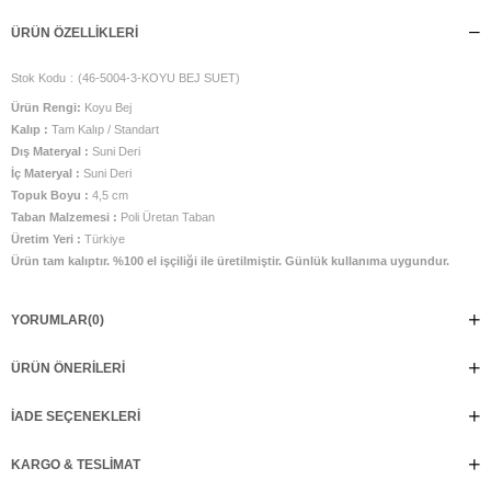
ÜRÜN ÖZELLIKLERI
Stok Kodu
(46-5004-3-KOYU BEJ SUET)
Ürün Rengi:
Koyu Bej
Kalıp :
Tam Kalıp / Standart
Dış Materyal :
Suni Deri
İç Materyal :
Suni Deri
Topuk Boyu :
4,5 cm
Taban Malzemesi :
Poli Üretan Taban
Üretim Yeri :
Türkiye
Ürün tam kalıptır. %100 el işçiliği ile üretilmiştir. Günlük kullanıma uygundur.
YORUMLAR
(0)
ÜRÜN ÖNERILERI
İADE SEÇENEKLERI
KARGO & TESLIMAT