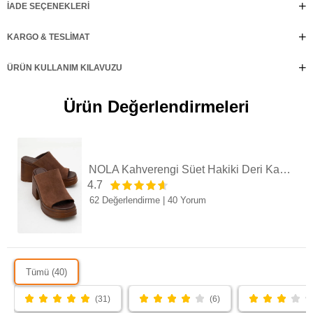
İADE SEÇENEKLERI
KARGO & TESLIMAT
ÜRÜN KULLANIM KILAVUZU
Ürün Değerlendirmeleri
NOLA Kahverengi Süet Hakiki Deri Kadın Platform Topuklu Terlik
4.7
62 Değerlendirme
|
40 Yorum
Tümü (40)
(31)
(6)