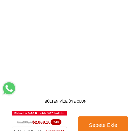
BÜLTENİMİZE ÜYE OLUN
₺2.069,10
₺2.299,00
%10