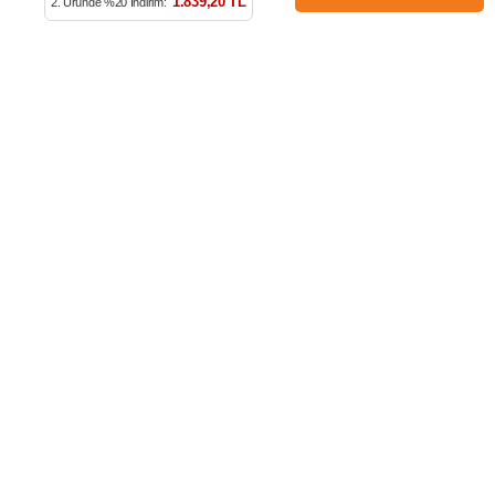
1.839,20 TL
2. Üründe %20 İndirim:
Kampanya, ürün ve yeniliklerden haberdar edilmek için
tarafıma e-posta gönderilmesini onaylıyorum. Onay vermeniz
halinde işlenecek olan kişisel verilerinize yönelik
Aydınlatma
Metni
’ni okumak için
tıklayınız
.