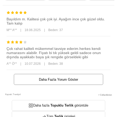
Bayıldım m. Kalitesi çok çok iyi. Ayağım ince çok güzel oldu.
Tam kalıp
M** A**
|
18.06.2025
|
Beden: 37
Çok rahat kaliteli mükemmel tavsiye ederim.herkes kendi
numarasını alabilir. Fiyatı bi tık yüksek geldi sadece onun
dışında ayakkabı baya şık rengide görseldeki gibi
A** Ö**
|
10.07.2026
|
Beden: 38
Daha Fazla Yorum Göster
Kaynak: Trendyol
⚡ CollectAction
Daha fazla
Topuklu Terlik
görüntüle
Tüm
Terlik
ürünleri