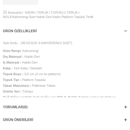
Anasayfa
KADIN
TERLİK
TOPUKLU TERLİK
NOLA Kahverengi Süet Hakiki Deri Kadın Platform Topuklu Terlik
ÜRÜN ÖZELLIKLERI
Stok Kodu
(98-D21102-4-KAHVERENGI SUET)
Ürün Rengi:
Kahverengi
Dış Materyal :
Hakiki Deri
İç Materyal :
Hakiki Deri
Kalıp :
Tam Kalıp / Standart
Topuk Boyu :
9,5 cm (4 cm ön platform)
Topuk Tipi :
Platform Topuklu
Taban Malzemesi :
Poliüretan Taban
Üretim Yeri :
Türkiye
Doğallığın zarafetle buluştuğu yer: NOLA. Hakiki derinin yumuşak dokusu,
kahverenginin sıcak tonlarıyla hayat buluyor. Modern platform topuğu
YORUMLAR
(0)
sayesinde hem güçlü bir duruş hem de gün boyu konfor sunuyor. Her adımda
doğadan ilham alan bir şıklık, her kombinle uyum sağlayan zamansız bir stil...
ÜRÜN ÖNERILERI
İster günlük rutinde ister şehirde özgür adımlar atarken NOLA sadeliğiyle
büyülemek isteyen kadınların gözdesi olacak.